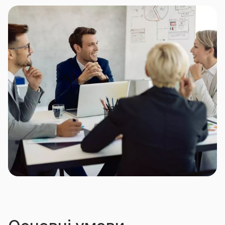
виключно на території України. Не може бути
об’єктом Договору страхування:
будь-яке майно, яке знаходиться в заставі або
лізингу;
земельні ділянки;
будівлі, конструкція яких виготовлена з
дерева та рухоме майно в них, строк
експлуатації яких становить понад 10 років;
будь-які будинки/споруди/приміщення та
майно, що знаходиться в них, якщо вони:
підлягають знесенню – з моменту офіційної
заяви або розпорядження влади; в аварійному
стані;
будь-які будинки/споруди/ приміщення, що
знаходиться безпосередньо (на відстані до 20
метрів) біля водойми (на березі моря/річки ) та
якщо між ними немає спеціально змонтованих
захисних гідротехнічних споруд, що входять