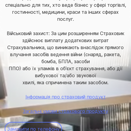
спеціально для тих, хто веде бізнес у сфері торгівлі,
гостинності, медицини, краси та інших сферах
послуг.
Військовий захист: За цим розширенням Страховик
здійснює виплату додаткових витрат
Страхувальника, що виникають внаслідок прямого
влучання засобів ведення війни (снаряд, ракета,
бомба, БПЛА, засоби
ППО) або їх уламків в об’єкт страхування, або дії
вибухової та/або звукової
хвилі, яка спричинена таким засобом.
Інформація про страховий продукт
Загальні умови страхового продукту
Замовити по телефону