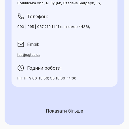
чи встановленої рішенням суду, яке набрало
Волинська обл., м. Луцьк, Степана Бандери, 16,
законної сили, за шкоду заподіяну майну, що
передане на відповідальне зберігання
Телефон:
Страхувальнику в результаті раптової
093 | 095 | 067 219 11 11 (вн.номер 4438),
непередбаченої події, що сталася в період дії
Договору при здійсненні Страхувальником
господарської діяльності.
Email:
tas@sgtas.ua
▪ Страховик покриває відповідальність
Страхувальника за майно третіх осіб, прийняте на
Години роботи:
відповідальне зберігання за договорами зберігання,
в тому числі, публічними. Відшкодуванню підлягає
ПН-ПТ 9:00-18.30; СБ 10:00-14:00
збиток, завданий майну третіх осіб внаслідок дій
або бездіяльності Страхувальника чи працівників
Страхувальника. Страхувальник не відповідає за
втрату (нестачу) або пошкодження майна (речі),
Показати більше
якщо це сталося внаслідок обставин непереборної
сили, або через такі властивості речі, про які
Страхувальник, приймаючи її на зберігання, не знав