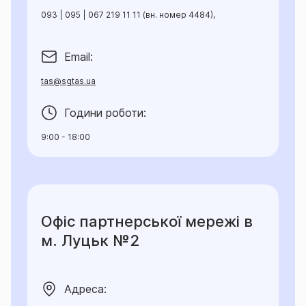
цьому, потерпілим - юридичним особам
093 | 095 | 067 219 11 11 (вн. номер 4484),
відшкодовується виключно шкода, заподіяна
майну, потерпілим фізичним особам
Email:
відшкодовується шкода, заподіяна майну, а також
життю та здоров’ю, пов’язана з лікуванням або зі
tas@sgtas.ua
смертю.
Години роботи:
Страховик несе відповідальність за претензіями
9:00 - 18:00
(позовами) третіх осіб, що заявлені Страхувальнику
протягом дії Договору або протягом 1 (одного)
місяця з моменту закінчення строку дії Договору,
та за подіями, які відбулися в період дії Договору
та призвели до заподіяння збитку третім особам.
Офіс партнерської мережі в
м. Луцьк №2
«Відповідальне зберігання»
▪ Страховим
випадком є факт настання цивільної
відповідальності Страхувальника, визнаної ним
Адреса:
добровільно, за попередньою згодою Страховика,