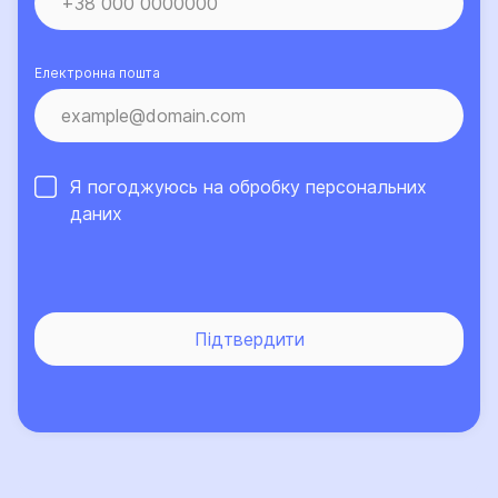
діяльності, що вказана в Частині 1 Договору -
зокрема, але не обмежуючись: пожежа, вибух, витік
води з водопровідних, каналізаційних,
Електронна пошта
опалювальних систем, систем пожежогасіння,
руйнація та/або падіння конструкцій чи їх частин,
споруд чи їх уламків, падіння сторонніх предметів
(скла, шиферу, дерев, вивісок, стовпів, щогл
Я погоджуюсь на обробку
персональних
освітлення та інших конструкцій), ураження
даних
електричним струмом, за винятком виключень, що
передбачені цим Договором. ▪ При цьому подія,
внаслідок якої було завдано шкоду Третім особам,
визнається страховим випадком, якщо: а) вина
Страхувальника визнана рішенням суду, що набуло
Підтвердити
чинності; АБО б) вина Страхувальника визнана
Сторонами у досудовому порядку у письмовому
вигляді.
- Подія визнається страховою за наявності
сукупності таких ознак: - має місце причинно-