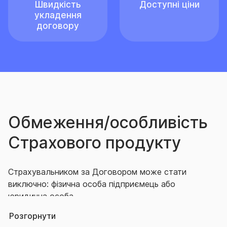
Швидкість
Доступні ціни
укладення
договору
Обмеження/особливість
Страхового продукту
Страхувальником за Договором може стати
виключно: фізична особа підприємець або
юридична особа.
Розгорнути
Договір укладається для майна, яке розташовано