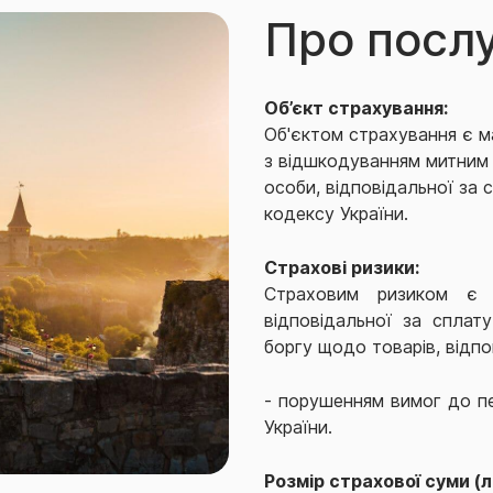
Про посл
Об’єкт страхування:
Об'єктом страхування є ма
з відшкодуванням митним 
особи, відповідальної за
кодексу України.
Страхові ризики:
Страховим ризиком є 
відповідальної за сплат
боргу щодо товарів, відп
- порушенням вимог до п
України.
Розмір страхової суми (л