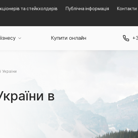
кціонерів та стейкхолдерів
Публічна інформація
Контакти
бізнесу
Купити онлайн
+3
ї України
України в