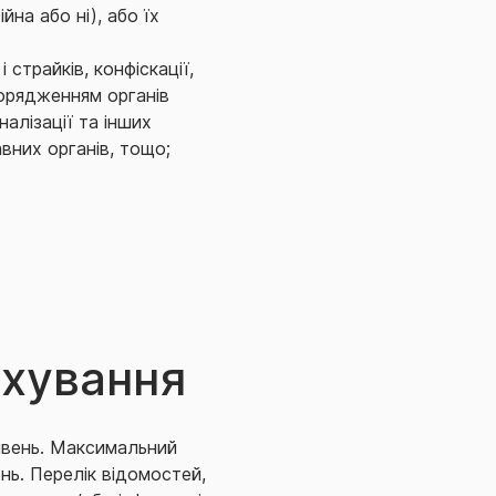
на або ні), або їх
страйків, конфіскації,
порядженням органів
налізації та інших
вних органів, тощо;
го тероризму,
чних дій;
волене використання
х знаків, символів та
уги;
удь-яким повітряним,
ідповідальність
ахування
дповідальність
 наркотичними або
ривень. Максимальний
 країни Страхувальника
нь. Перелік відомостей,
які проходить платіж,