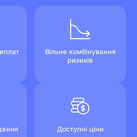
виплат
Вільне комбінування
ризиків
дення
Доступні ціни