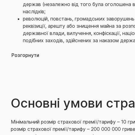
держав (незалежно від того була оголошена вій
наслідків;
революцій, повстань, громадських заворушень і 
реквізиції, арешту або знищення майна за роз
державної влади, вилучення, конфіскації, націо
подібних заходів, здійснених за наказом держа
тероризму, терористичного акту, технологічно
терористичної діяльності та/або антитерористи
Розгорнути
порушення авторських прав, включаючи недоз
зареєстрованих торгових, фірмових та товарни
найменувань, фальсифікації продукту або посл
володіння, користування або розпорядження б
наземним або водним транспортним засобом (в
Основні умови стр
власників транспортних засобів, включаючи ві
перевізника);
впливу, переробки (обробки), а також торгівлі
одурманюючими засобами;
Мінімальний розмір страхової премії/тарифу – 10 г
заборони або обмеження грошових переказів з
розмір страхової премії/тарифу – 200 000 000 гриве
або уповноваженої ним особи або країн, через 