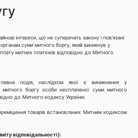
угу
йнові інтереси, що не суперечать закону і пов'язані
органам суми митного боргу, який виникнув у
 сплату митних платежів відповідно до Митного
певна подія, наслідком якої є виникнення у
у митного боргу особи несплаченої суми митного
овідно до Митного кодексу України:
ереміщення товарів встановлених Митним кодексом
іміту відповідальності):