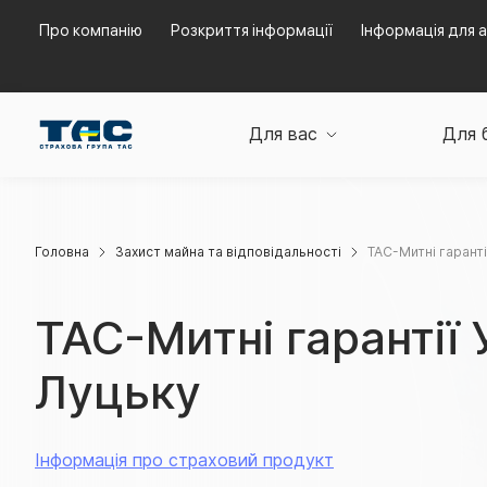
Про компанію
Розкриття інформації
Інформація для а
Для вас
Для 
Головна
Захист майна та відповідальності
ТАС-Митні гаранті
ТАС-Митні гарантії 
Луцьку
Інформація про страховий продукт