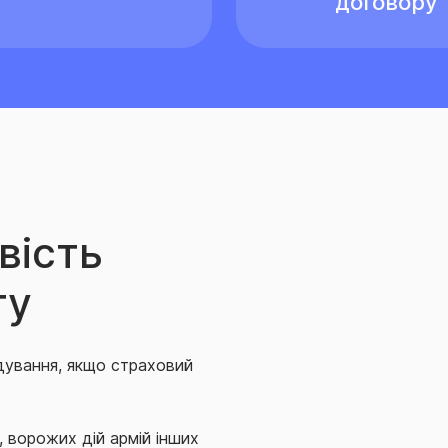
договору
вість
ту
дування, якщо страховий
ї, ворожих дій армій інших