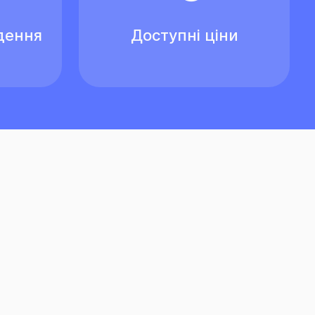
дення
Доступні ціни