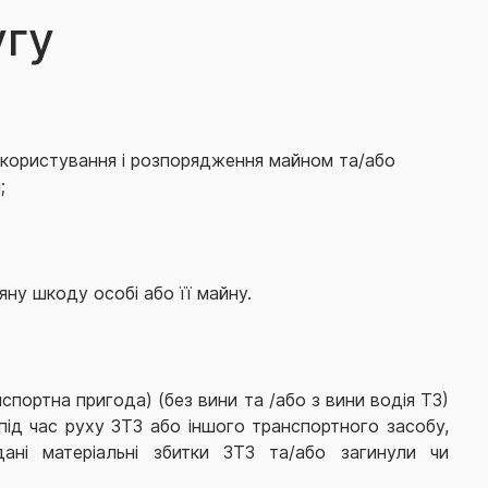
угу
, користування і розпорядження майном та/або
;
яну шкоду особі або її майну.
портна пригода) (без вини та /або з вини водія ТЗ)
 під час руху ЗТЗ або іншого транспортного засобу,
дані матеріальні збитки ЗТЗ та/або загинули чи