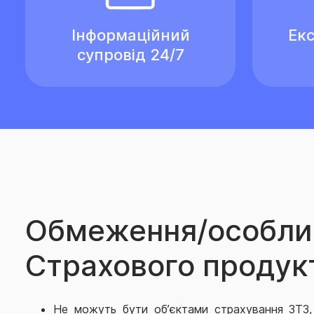
Інформаційний
Екс
супровід 24/7
Обмеження/особли
Страхового продук
Не можуть бути об’єктами страхування ЗТЗ