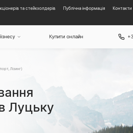
кціонерів та стейкхолдерів
Публічна інформація
Контакти
бізнесу
Купити онлайн
+3
орт, Лізинг)
вання
 в Луцьку