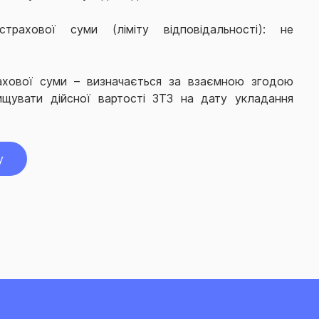
трахової суми (ліміту відповідальності): не
ахової суми – визначається за взаємною згодою
ищувати дійсної вартості ЗТЗ на дату укладання
у