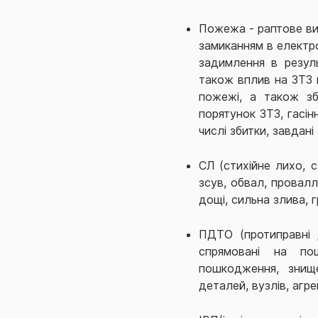
Пожежа - раптове ви
замиканням в електро
задимлення в резуль
також вплив на ЗТЗ 
пожежі, а також зб
порятунок ЗТЗ, гасі
числі збитки, завдан
СЛ (стихійне лихо, с
зсув, обвал, провалл
дощі, сильна злива, 
ПДТО (протиправні д
спрямовані на по
пошкодження, знищ
деталей, вузлів, агре