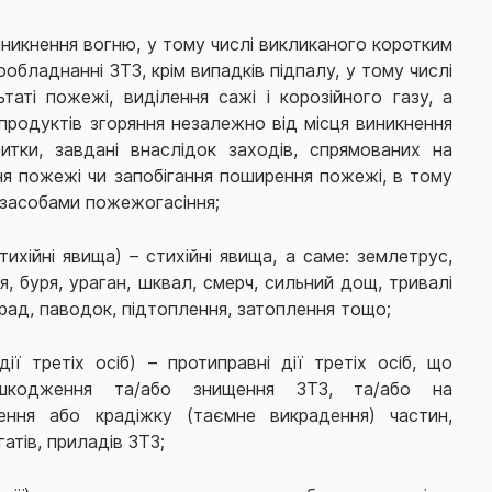
никнення вогню, у тому числі викликаного коротким
обладнанні ЗТЗ, крім випадків підпалу, у тому числі
таті пожежі, виділення сажі і корозійного газу, а
продуктів згоряння незалежно від місця виникнення
итки, завдані внаслідок заходів, спрямованих на
ння пожежі чи запобігання поширення пожежі, в тому
і засобами пожежогасіння;
тихійні явища) – стихійні явища, а саме: землетрус,
я, буря, ураган, шквал, смерч, сильний дощ, тривалі
град, паводок, підтоплення, затоплення тощо;
ії третіх осіб) – протиправні дії третіх осіб, що
шкодження та/або знищення ЗТЗ, та/або на
ення або крадіжку (таємне викрадення) частин,
гатів, приладів ЗТЗ;