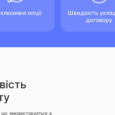
клюзивні опції
Швидкість укла
договору
вість
ту
, що використовуються в