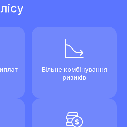
лісу
виплат
Вільне комбінування
ризиків