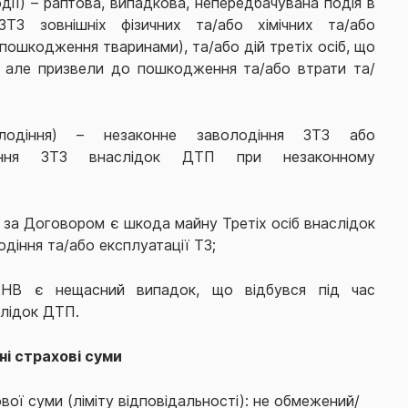
одії) – раптова, випадкова, непередбачувана подія в
ЗТЗ зовнішніх фізичних та/або хімічних та/або
 (пошкодження тваринами), та/або дій третіх осіб, що
, але призвели до пошкодження та/або втрати та/
олодіння) – незаконне заволодіння ЗТЗ або
щення ЗТЗ внаслідок ДТП при незаконному
за Договором є шкода майну Третіх осіб внаслідок
діння та/або експлуатації ТЗ;
НВ є нещасний випадок, що відбувся під час
слідок ДТП.
ні страхові суми
вої суми (ліміту відповідальності): не обмежений/