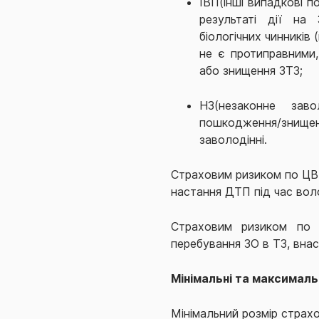
ІВП(інші випадкові п
результаті дії на 
біологічних чинників
не є протиправними
або знищення ЗТЗ;
НЗ(незаконне зав
пошкодження/зни
заволодінні.
Страховим ризиком по ЦВ 
настання ДТП під час воло
Страховим ризиком по 
перебування ЗО в ТЗ, вна
Мінімальні та максималь
Мінімальний розмір страхо