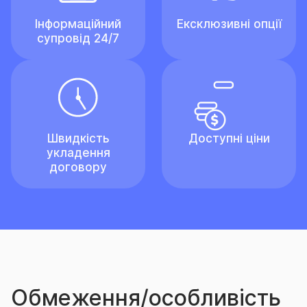
Інформаційний
Ексклюзивні опції
супровід 24/7
Швидкість
Доступні ціни
укладення
договору
Обмеження/особливість