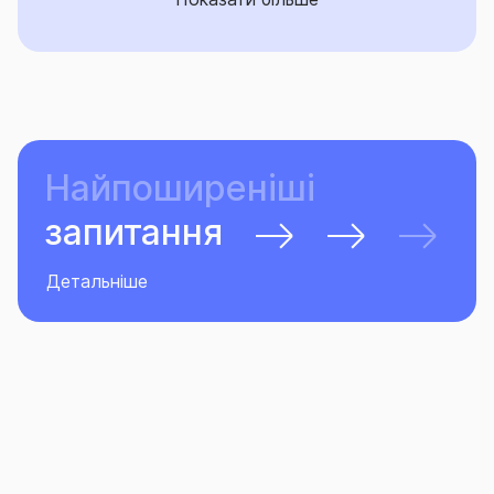
захоплення підприємств, націоналізації, реквізиції,
узурпації влади, громадської демонстрації,
знищення або пошкодження майна за
розпорядженням військової або цивільної влади
та/або командування Об'єднаних сил, за наявності
або відсутності причинно-наслідкового зв’язку.
Найпоширеніші
запитання
Детальніше