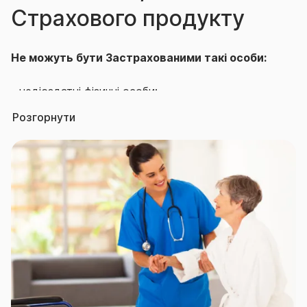
Страхового продукту
Не можуть бути Застрахованими такі особи:
- недієздатні фізичні особи;
Розгорнути
- інваліди І групи та непрацюючі інваліди ІІ групи;
- особи, які знаходяться на обліку в наркологічних,
психоневрологічних, туберкульозних, шкірно-
венерологічних диспансерах та в онкологічних
диспансерах з приводу злоякісних пухлин; хворі на
тяжкі нервові та психічні хвороби (епілепсію,
шизофренію);
- онкологічні хворі, хворі з тяжкими формами
захворювань серцево-судинної системи, хворі на