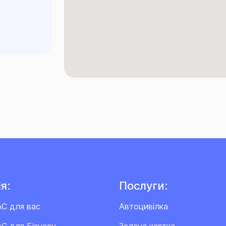
я:
Послуги:
АС для вас
Автоцивілка
С для Бізнесу
Зелена картка