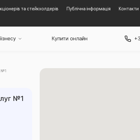
кціонерів та стейкхолдерів
Публічна інформація
Контакти
бізнесу
Купити онлайн
+3
г №1
илуг №1