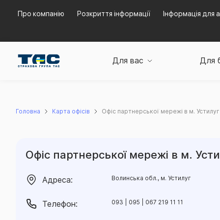
Про компанію
Розкриття інформації
Інформація для а
Для вас
Для 
Головна
Карта офісів
Офіс партнерської мережі в м. Устилу
Офіс партнерської мережі в м. Уст
Волинська обл., м. Устилуг
Адреса:
093 | 095 | 067 219 11 11
Телефон: