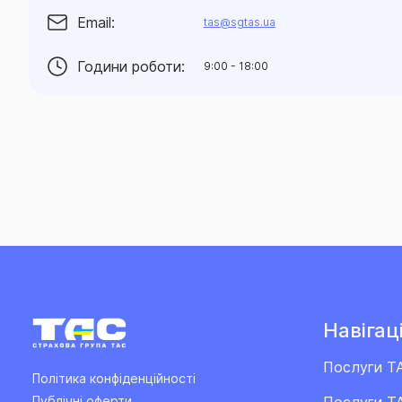
Email:
tas@sgtas.ua
Години роботи:
9:00 - 18:00
Навігаці
Послуги Т
Політика конфіденційності
Послуги ТА
Публічні оферти