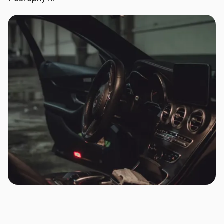
включає в себе компенсацію витрат на порятунок
авто, евакуатор тощо, та оптимальні строки виплат
страхових відшкодувань.