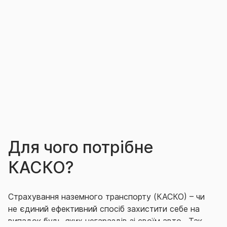
застрахована за «Зеленою карткою».
Страховим випадком є відшкодування
Страхувальнику (іншій особі, визначеній Договором
страхування або на підставі законодавства) збитку,
понесеного ним (нею) у зв’язку з пошкодженням,
знищенням ТЗ внаслідок настання страхового
ризику «ДТП з вини».
Для чого потрібне
КАСКО?
Страхування наземного транспорту (КАСКО) – чи
не єдиний ефективний спосіб захистити себе на
випадок будь-яких негараздів зі своїм авто. Так,