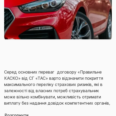
Серед основних переваг договору «Правильне
КАСКО» від СГ «ТАС» варто відзначити покриття
максимального переліку страхових ризиків, які в
залежності від власних потреб страхувальник
може вільно комбінувати, можливість отримати
виплату без надання довідок компетентних органів,
широку територію дії договору, неагрегатну
Розгорнути
страхову суму, якісне сервісне обслуговування, що