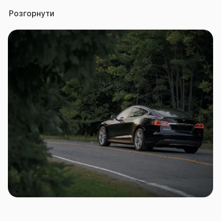
договір КАСКО захищає на випадок знищення,
Розгорнути
викрадення, пошкодження внаслідок ДТП, пожежі,
вибуху, стихійного лиха, протиправних дій третіх
осіб тощо.
При цьому застрахувати можна фактично будь-
який наземний транспорт: легкові та вантажні
автомобілі, автобуси, комерційний та спеціальний
транспорт тощо.
Страхова група «ТАС» пропонує цілий перелік
договорів КАСКО, розрахованих на різні сегменти
автовласників.