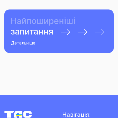
Найпоширеніші
запитання
Детальніше
Навігація: