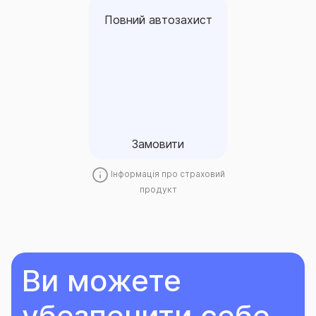
Повний автозахист
Повний автозахист
Договір «Повний
автозахист» є доповненням
до поліса ОСЦПВ і
забезпечує розширений
страховий захист на дорозі.
Замовити
Замовити
Інформація про страховий
продукт
Ви можете
убезпечити себе