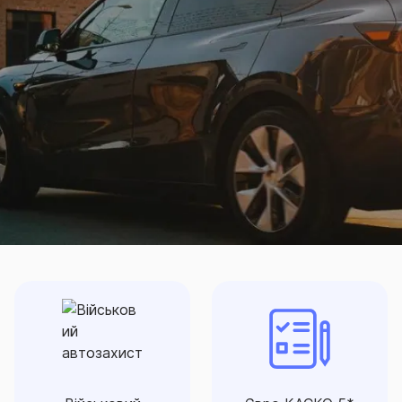
Військовий
Євро КАСКО 5*
автозахист
Договір «ЄвроКАСКО 5
Військовий автозахист - це
зірок» – 5 програм
захист вашого автомобіля
страхового захисту
від воєнних ризиків: від
автомобіля за оптимальною