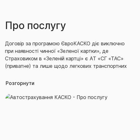
Про послугу
Договір за програмою ЄвроКАСКО діє виключно
при наявності чинної «Зеленої картки», де
Страховиком в «Зеленій картці» є АТ «СГ «ТАС»
(приватне) та лише щодо легкових транспортних
засобів зареєстрованих державними органами
України.
Розгорнути
Перелік страхових ризиків та визначення страхових
випадків, що передбачені у страховому продукті:
програма «ЄвроКАСКО»: «ДТП з вини», тобто
зіткнення ТЗ з іншим (іншими) механічним (-и)
транспортним (-и) зсобом (-ами), в результаті якого
нстає цивільно- правова відповідальність (в.т.ч.
часткова) особи, відповідальність якої