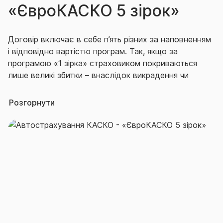
«ЄвроКАСКО 5 зірок»
Договір включає в себе п’ять різних за наповненням
і відповідно вартістю програм. Так, якщо за
програмою «1 зірка» страховиком покриваються
лише великі збитки – внаслідок викрадення чи
знищення авто, то програма «5 зірок» передбачає
розширений страховий захист автомобіля за
Розгорнути
принципом повного КАСКО і містить низку цікавих
та корисних для автовласника опцій. Таким чином,
в рамках одного договору кожен автовласник в
залежності від власних потреб, специфіки
експлуатації авто, водійського досвіду тощо може
обрати оптимальну для себе програму страхування
за прийнятою ціною.
Варто зауважити, що більшість договорів КАСКО в
СГ «ТАС» діють як на території України, так і за її