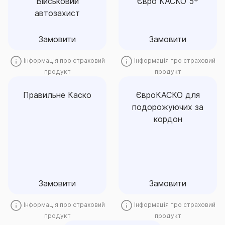
Військовий
Євро КАСКО 5*
пошкодження до повного
для автовласника ціною.
автозахист
знищення.
Замовити
Замовити
Замовити
Замовити
Інформація про страховий
Інформація про страховий
продукт
продукт
Правильне Каско
ЄвроКАСКО для
подорожуючих за
Правильне Каско
ЄвроКАСКО для
кордон
подорожуючих за
Покриття для спокою за
кордон
Ваше авто, набір ризиків на
вибір
Замовити
Замовити
Замовити
Замовити
Інформація про страховий
Інформація про страховий
продукт
продукт