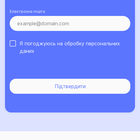
Електронна пошта
Я погоджуюсь на обробку
персональних
даних
Підтвердити