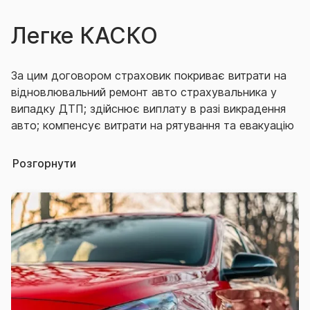
Легке КАСКО
За цим договором страховик покриває витрати на
відновлювальний ремонт авто страхувальника у
випадку ДТП; здійснює виплату в разі викрадення
авто; компенсує витрати на рятування та евакуацію
застрахованого автомобіля.
Розгорнути
Договір «Легке КАСКО» входить до комплексного
договору «Повний автозахист», що пропонується
як розширення до полісу ОСЦПВ.