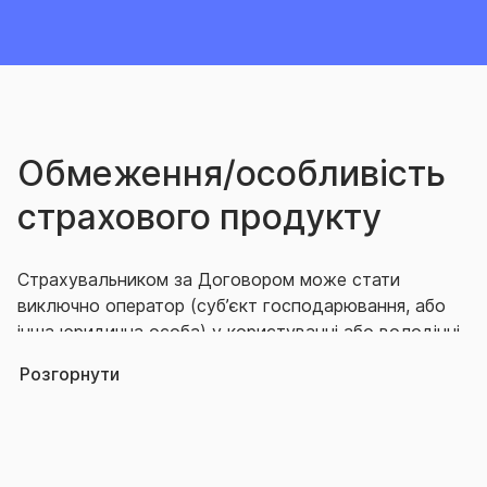
Обмеження/особливість
страхового продукту
Страхувальником за Договором може стати
виключно оператор (суб’єкт господарювання, або
інша юридична особа) у користуванні або володінні
якого є об’єкт підвищеної небезпеки.
Розгорнути
Договір укладається щодо об’єктів, які
розташовано виключно на території України.