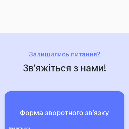
захист, що його забезпечує Страхова група «ТАС»,
свідчить той факт, що кількість клієнтів компанії, які
саме їй довірили свій страховий захист, щороку
лише зростає.
Залишились питання?
Зв’яжіться з нами!
Форма зворотного зв’язку
Введіть ім’я