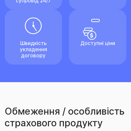
супровід 24/7
Швидкість
Доступні ціни
укладення
договору
Обмеження / особливість
страхового продукту