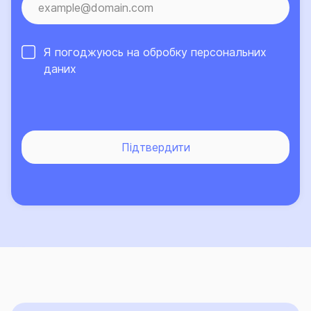
Я погоджуюсь на обробку
персональних
даних
Підтвердити