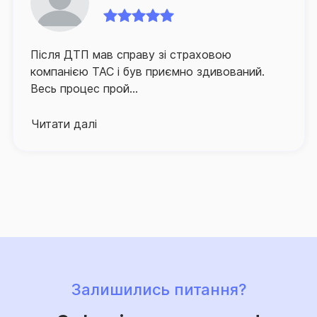
Для забезпечення зручності клієнтів та їх
оперативного й якісного обслуговування СГ «ТАС»
Після ДТП мав справу зі страховою
активно розвиває й партнерську мережу по всій
компанією ТАС і був приємно здивований.
Україні, а контакт-центр компанії, що здійснює
Весь процес прой...
інформаційно-консультаційну підтримку
застрахованих осіб, працює в режимі 24/7.
Читати далі
Про високий рівень сервісу та надійний страховий
захист, що його забезпечує Страхова група «ТАС»,
свідчить той факт, що кількість клієнтів компанії, які
саме їй довірили свій страховий захист, щороку
лише зростає.
Залишились питання?