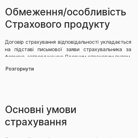
Обмеження/особливість
Страхового продукту
Договір страхування відповідальності укладається
на підставі письмової заяви страхувальника за
формою, затвердженою Ядерним страховим пулом,
між уповноваженим страховиком та
Розгорнути
страхувальником лише після призначення
страхувальника оператором ядерної установки.
Виключний перелік обмеження страхування
наведено у Договорі страхування.
Основні умови
страхування