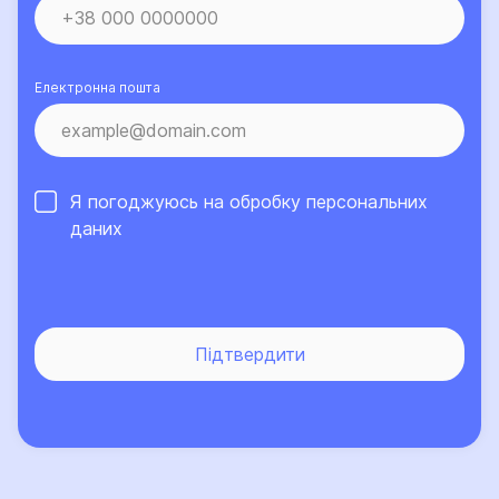
Електронна пошта
Я погоджуюсь на обробку
персональних
даних
Підтвердити