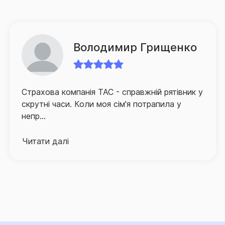
спрямованих на спрощення процедури подання
клієнтом документів на виплату, а також суттєве
зменшення часу очікування ним відповідного
відшкодування.
Володимир Грищенко
Для забезпечення зручності клієнтів та їх
оперативного й якісного обслуговування СГ «ТАС»
Страхова компанія ТАС - справжній рятівник у
активно розвиває й партнерську мережу по всій
скрутні часи. Коли моя сім'я потрапила у
Україні, а контакт-центр компанії, що здійснює
непр...
інформаційно-консультаційну підтримку
застрахованих осіб, працює в режимі 24/7.
Читати далі
Про високий рівень сервісу та надійний страховий
захист, що його забезпечує Страхова група «ТАС»,
свідчить той факт, що кількість клієнтів компанії, які
саме їй довірили свій страховий захист, щороку
лише зростає.