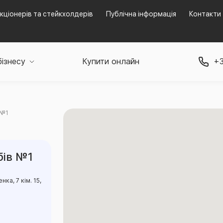
кціонерів та стейкхолдерів
Публічна інформація
Контакти
бізнесу
Купити онлайн
+3
 №1
бів №1
ка, 7 кім. 15,