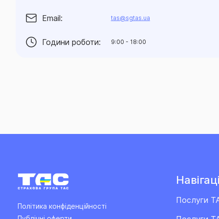
Email:
tas@sgtas.ua
Години роботи:
9:00 - 18:00
Навігаці
Послуги Т
Політика конфіденційності
Послуги ТА
Публічні оферти