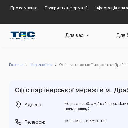
Про компанію
Розкриття інформації
Інформація для а
Для вас
Для 
Головна
Карта офісів
Офіс партнерської мережі в м. Драбів
Офіс партнерської мережі в м. Дра
Черкаська обл., м.Драбів,вул. Шевчен
Адреса:
приміщення, 2
093 | 095 | 067 219 11 11
Телефон: