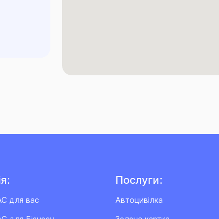
я:
Послуги:
АС для вас
Автоцивілка
С для Бізнесу
Зелена картка