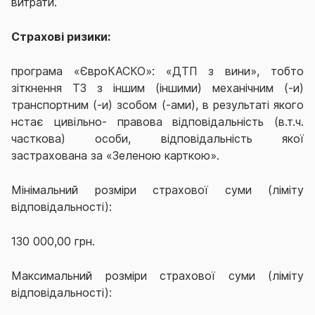
витрати.
Страхові ризики:
програма
«
ЄвроКАСКО
»: «ДТП
з вини», тобто
зіткнення ТЗ з іншим (іншими) механічним (-и)
транспортним (-и) зсобом (-ами), в результаті якого
нстає цивільно- правова відповідальність (в.т.ч.
часткова) особи, відповідальність якої
застрахована за «Зеленою карткою».
Мінімальний розміри страхової суми (ліміту
відповідальності):
130 000,00 грн.
Максимальний розміри страхової суми (ліміту
відповідальності):