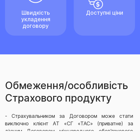
Швидкість
Доступні ціни
укладення
договору
Обмеження/особливість
Страхового продукту
-
Страхувальником за Договором може стати
виключно клієнт АТ «СГ «ТАС» (приватне) за
діючим Договором міжнародного обов’язкового
страхування цивільно-правової відповідальності