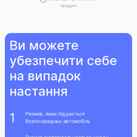
продукт
Ви можете
убезпечити себе
на випадок
настання
Ризиків, яким піддається
безпосередньо автомобіль