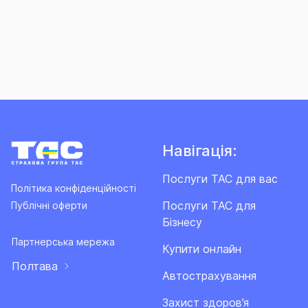
Навігація:
Послуги ТАС для вас
Політика конфіденційності
Послуги ТАС для
Публічні оферти
Бізнесу
Партнерська мережа
Купити онлайн
Полтава
Автострахування
Захист здоров’я