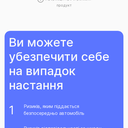
продукт
Ви можете
убезпечити себе
на випадок
настання
Ризиків, яким піддається
безпосередньо автомобіль