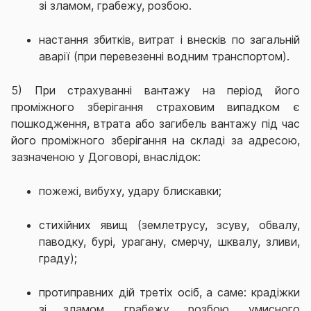
зі зламом, грабежу, розбою.
настання збитків, витрат і внесків по загальній
аварії (при перевезенні водним транспортом).
5) При страхуванні вантажу на період його
проміжного зберігання страховим випадком є
пошкодження, втрата або загибель вантажу під час
його проміжного зберігання на складі за адресою,
зазначеною у Договорі, внаслідок:
пожежі, вибуху, удару блискавки;
стихійних явищ (землетрусу, зсуву, обвалу,
паводку, бурі, урагану, смерчу, шквалу, зливи,
граду);
протиправних дій третіх осіб, а саме: крадіжки
зі зламом, грабежу, розбою, умисного