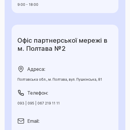
9:00 - 18:00
підстави для відмови у здійсненні страхових
виплат, ліміти відповідальності страховика за
окремим об'єктом страхування, страховим ризиком
та/або страховим випадком, а також порядок
розрахунку та умови здійснення страхових виплат.
Офіс партнерської мережі в
Така інформація викладена у даному
Інформаційному документі.
м. Полтава №2
Адреса:
Полтавська обл., м. Полтава, вул. Пушкінська, 81
Телефон:
093 | 095 | 067 219 11 11
Email: