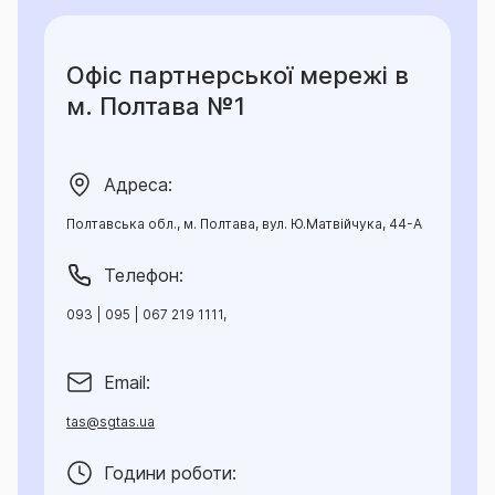
- несплата страхової премії у повному обсязі в
установлений договором строк має наслідком те,
що договір страхування не набирає чинності;
Офіс партнерської мережі в
- несплата чергової частини страхової премії в
м. Полтава №1
установлений договором строк є підставою для
дострокового припинення дії договору;
- в разі невчасного повідомлення про настання
Адреса:
страхового випадку, Страховик може відмовити у
здійсненні страхової виплати чи зменшити її
Полтавська обл., м. Полтава, вул. Ю.Матвійчука, 44-А
розмір;
Телефон:
- невиконання інших обов’язків, що визначені за
Договором можуть стати підставою для
093 | 095 | 067 219 1111,
дострокового припинення дії договору, обмеження
відповідальності Страховика чи відмови у
Email:
страховій виплаті.
tas@sgtas.ua
ЗАСТЕРЕЖЕННЯ: Споживач зобов’язаний до
укладення договору страхування ознайомитись з:
Години роботи:
інформацією про винятки із страхових випадків та