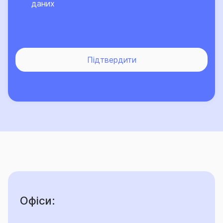
даних
страхових випадках, що сталися в період: з 00 год.
00 хв. (за Київським часом) дати, до якої
Страхувальник зобов’язаний був сплатити чергову
частину страхової премії, до 00 год. 00 хв. (за
Київським часом) дати, наступної за датою сплати
Підтвердити
Страхувальником простроченої чергової частини
страхової премії у повному обсязі.
Інше:
Договір страхування не є додатковим до інших
товарів, робіт або послуг, що не є страховими.
Знижок не передбачено.
Можливі наслідки для споживача в разі
Офіси:
невиконання ним обов’язків, визначених договором
страхування: