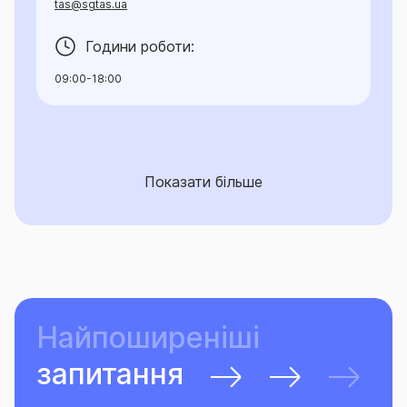
tas@sgtas.ua
Години роботи:
09:00-18:00
Показати більше
Найпоширеніші
запитання