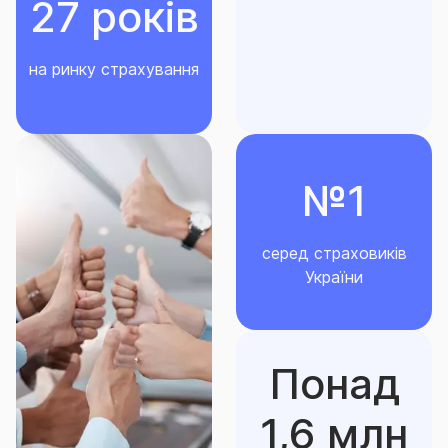
27 років
на ринку страхування
№1
серед страховиків
України
Понад
1,6 млн