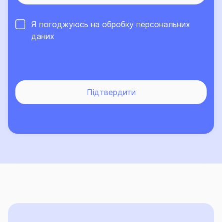
Про високий рівень сервісу та надійний страховий
Я погоджуюсь на обробку
персональних
захист, що його забезпечує Страхова група «ТАС»,
даних
свідчить той факт, що кількість клієнтів компанії, які
саме їй довірили свій страховий захист, щороку
лише зростає.
Підтвердити