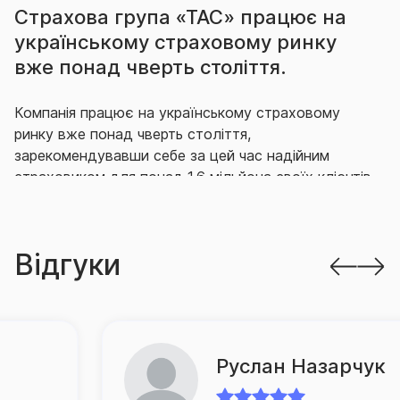
Страхова група «ТАС» працює на
українському страховому ринку
вже понад чверть століття.
Компанія працює на українському страховому
ринку вже понад чверть століття,
зарекомендувавши себе за цей час надійним
страховиком для понад 1,6 мільйона своїх клієнтів,
що гідно виконує свої зобов’язання перед ними.
Впродовж багатьох років СГ «ТАС» утримує
Відгуки
провідні позиції на ринку як за кількістю укладених
договорів страхування, так і за обсягом виплачених
за ними відшкодувань.
Так, згідно з офіційною статистикою НБУ, за
Руслан Назарчук
підсумками 2025 року компанія продовжує міцно
утримувати лідерство на ринку за обсягом премій