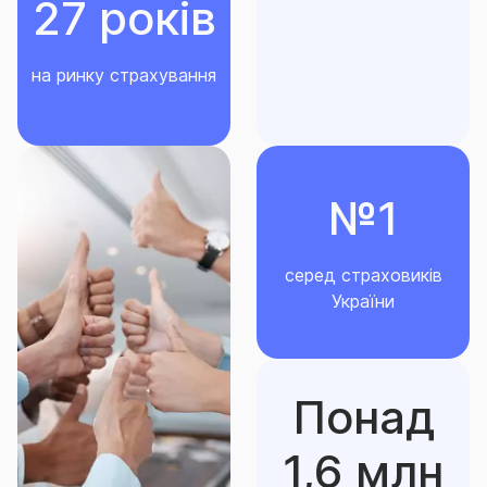
27 років
на ринку страхування
№1
серед страховиків
України
Понад
1,6 млн