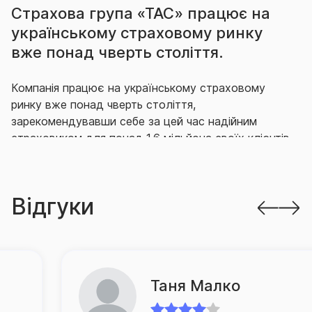
Страхова група «ТАС» працює на
українському страховому ринку
вже понад чверть століття.
Компанія працює на українському страховому
ринку вже понад чверть століття,
зарекомендувавши себе за цей час надійним
страховиком для понад 1,6 мільйона своїх клієнтів,
що гідно виконує свої зобов’язання перед ними.
Впродовж багатьох років СГ «ТАС» утримує
Відгуки
провідні позиції на ринку як за кількістю укладених
договорів страхування, так і за обсягом виплачених
за ними відшкодувань.
Так, згідно з офіційною статистикою НБУ, за
Таня Малко
підсумками 2025 року компанія продовжує міцно
утримувати лідерство на ринку за обсягом премій