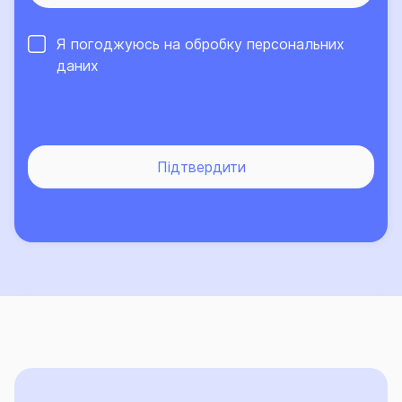
Про високий рівень сервісу та надійний страховий
Я погоджуюсь на обробку
персональних
захист, що його забезпечує Страхова група «ТАС»,
даних
свідчить той факт, що кількість клієнтів компанії, які
саме їй довірили свій страховий захист, щороку
лише зростає.
Підтвердити