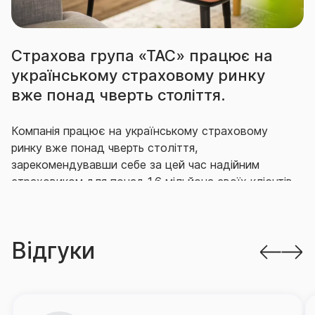
Страхова група «ТАС» працює на
українському страховому ринку
вже понад чверть століття.
Компанія працює на українському страховому
ринку вже понад чверть століття,
зарекомендувавши себе за цей час надійним
страховиком для понад 1,6 мільйона своїх клієнтів,
що гідно виконує свої зобов’язання перед ними.
Впродовж багатьох років СГ «ТАС» утримує
Відгуки
провідні позиції на ринку як за кількістю укладених
договорів страхування, так і за обсягом виплачених
за ними відшкодувань.