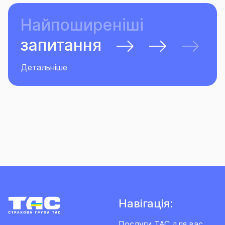
Найпоширеніші
запитання
Детальніше
Навігація:
Послуги ТАС для вас