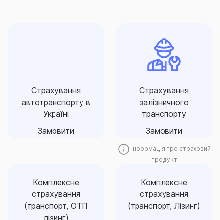
Страхування
Страхування
залізничного
автотранспорту в
транспорту
Україні
страхування майнових
широка продуктова лінійка
інтересів підприємств,
зі страхування ризиків,
пов’язаних з володінням,
Страхування
Страхування
пов’язаних із експлуатацією
користуванням,
автотранспорту
автотранспорту в
залізничного
розпорядженням засобами
підприємствами
Україні
транспорту
залізничного транспорту
Замовити
Замовити
Замовити
Замовити
Інформація про страховий
продукт
Комплексне
Комплексне
Комплексне
страхування
страхування
Комплексне
страхування
(транспорт, ОТП
(транспорт, Лізинг)
страхування
(транспорт, ОТП
лізинг)
(транспорт, Лізинг)