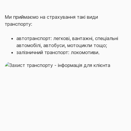
Ми приймаємо на страхування такі види
транспорту:
автотранспорт: легкові, вантажні, спеціальні
автомобілі, автобуси, мотоцикли тощо;
залізничний транспорт: локомотиви,
електровози, тепловози, вагони пасажирські,
вантажні, спеціального призначення тощо;
Страховий тариф залежить від обраних ризиків,
типу транспорту, терміну експлуатації, території
використання, розміру франшизи та інших факторів.
Сплата страхової премії може бути одним
платежем або з розбивкою. Термін дії договору -
один рік або будь-який інший термін, узгоджений з
клієнтом.