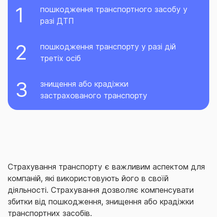
пошкодження транспортного засобу у
разі ДТП
пошкодження транспорту у разі дій
третіх осіб
знищення або крадіжки
застрахованого транспорту
Страхування транспорту є важливим аспектом для
компаній, які використовують його в своїй
діяльності. Страхування дозволяє компенсувати
збитки від пошкодження, знищення або крадіжки
транспортних засобів.