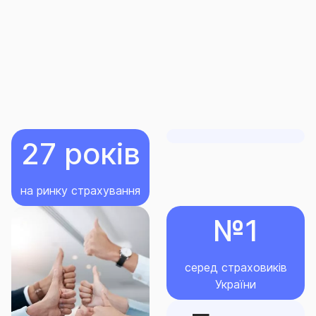
Для отримання детальної інформації за видами
страхування та захисту транспорту ви можете
звернутися до найближчого центру продажів СГ
«ТАС» або до контакт-центру СГ «ТАС». Ми будемо
раді відповісти на Ваші запитання та підібрати
оптимальний варіант страхування для Вашого
бізнесу.
27 років
на ринку страхування
№1
серед страховиків
України