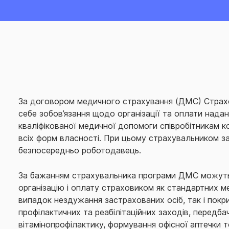
За договором медичного страхування (ДМС) Страхо
себе зобов’язання щодо організації та оплати надан
кваліфікованої медичної допомоги співробітникам к
всіх форм власності.
При цьому страхувальником з
безпосередньо роботодавець.
За бажанням страхувальника програми ДМС можуть
організацію і оплату страховиком як стандартних м
випадок нездужання застрахованих осіб, так і покр
профілактичних та реабілітаційних заходів, передба
вітамінопрофілактику, формування офісної аптечки 