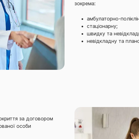
зокрема:
амбулаторно-поліклін
стаціонарну;
швидку та невідклад
невідкладну та план
покриття за договором
хованої особи