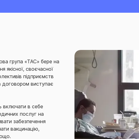
ва група «ТАС» бере на
ня якісної, своєчасної
олективів підприємств
а договором виступає
 включати в себе
едичних послуг на
ивати забезпечення
чати вакцинацію,
тощо.