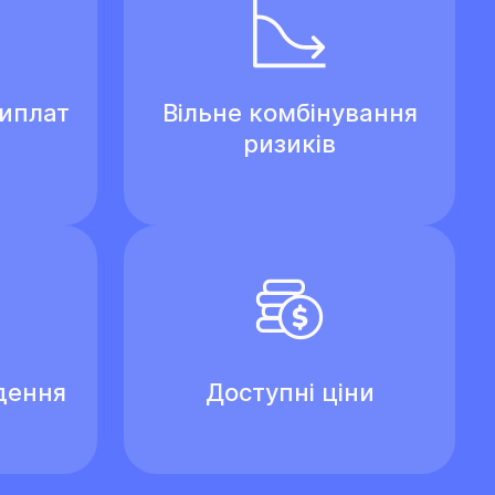
виплат
Вільне комбінування
ризиків
дення
Доступні ціни