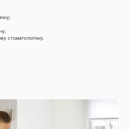
ічну;
ну;
ову стоматологічну.