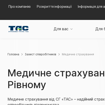
Про компанію
Розкриття інформації
Інформація для а
Для вас
Для 
Головна
Захист співробітників
Медичне страхування
Медичне страхуван
Рівному
Медичне страхування від СГ «ТАС» – надійний страх
співробітників підприємства.