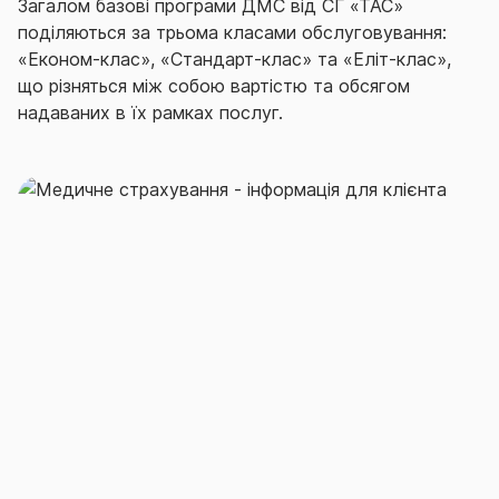
Загалом базові програми ДМС від СГ «ТАС»
поділяються за трьома класами обслуговування:
«Економ-клас», «Стандарт-клас» та «Еліт-клас»,
що різняться між собою вартістю та обсягом
надаваних в їх рамках послуг.
Отже, в межах обраної програми ДМС
застраховані особи в разі гострого захворювання,
загострення хронічного захворювання, травми,
опіку, отруєння, інших розладів здоров’я отримують
необхідну медичну допомогу, зокрема:
амбулаторно-поліклінічну;
стаціонарну;
швидку та невідкладну;
невідкладну та планову стоматологічну.