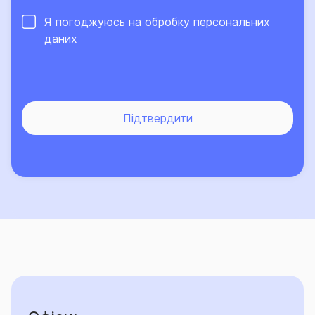
Я погоджуюсь на обробку
персональних
даних
Підтвердити