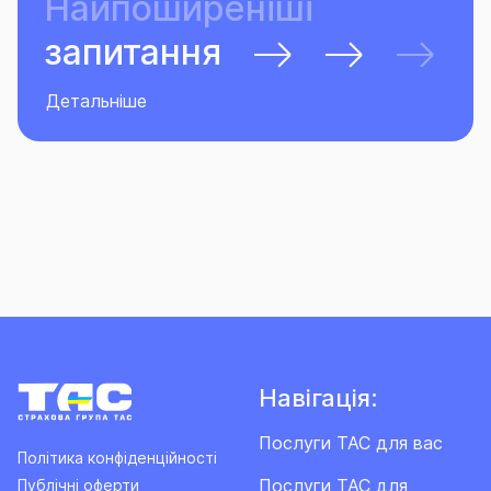
Найпоширеніші
запитання
Детальніше
Навігація:
Послуги ТАС для вас
Політика конфіденційності
Послуги ТАС для
Публічні оферти