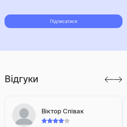
Загалом СГ «ТАС» пропонує своїм клієнтам 60
різноманітних страхових продуктів, розроблених з
урахуванням актуальних потреб клієнтів.
Підписатися
Страхова група «ТАС» приділяє максимальну увагу
якості обслуговування своїх клієнтів та опікується
питаннями постійного підвищення рівня сервісу.
Уважний підхід до потреб клієнтів, оперативність
відшкодування збитків та грамотний супровід в разі
настання страхової події є пріоритетними
Відгуки
завданнями для компанії.
З метою оптимізації процесу врегулювання збитків
в компанії запроваджено низку проєктів,
спрямованих на спрощення процедури подання
Віктор Співак
клієнтом документів на виплату, а також суттєве
зменшення часу очікування ним відповідного
відшкодування.