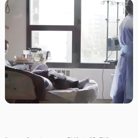
За бажанням страхувальника програми ДМС
можуть включати в себе організацію і оплату
страховиком як стандартних медичних послуг на
випадок нездужання застрахованих осіб, так і
покривати забезпечення профілактичних та
реабілітаційних заходів, передбачати вакцинацію,
вітамінопрофілактику, формування офісної аптечки
тощо.