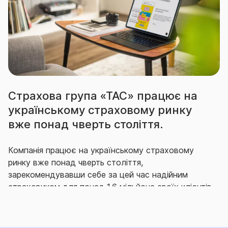
Страхова група «ТАС» працює на
українському страховому ринку
вже понад чверть століття.
Компанія працює на українському страховому
ринку вже понад чверть століття,
зарекомендувавши себе за цей час надійним
страховиком для понад 1,6 мільйона своїх клієнтів,
що гідно виконує свої зобов’язання перед ними.
Впродовж багатьох років СГ «ТАС» утримує