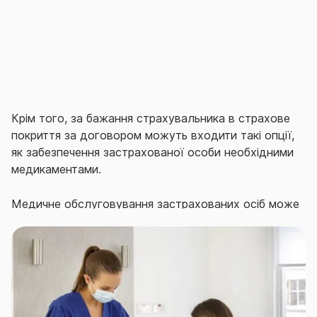
Крім того, за бажання страхувальника в страхове
покриття за договором можуть входити такі опції,
як забезпечення застрахованої особи необхідними
медикаментами.
Медичне обслуговування застрахованих осіб може
здійснюватися як в державних лікувально-
профілактичних установах і амбулаторіях сімейного
типу, так і в сучасних приватних медичних
закладах, що працюють у відповідності до
прийнятих світових стандартів.