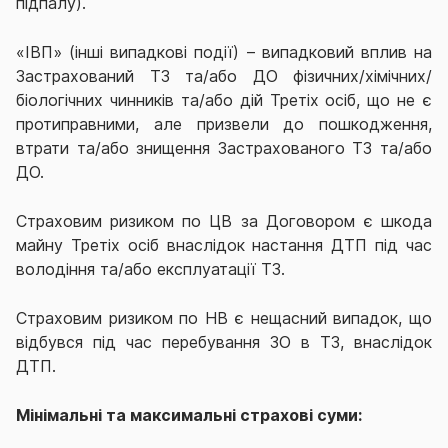
підпалу).
«ІВП» (інші випадкові події) – випадковий вплив на
Застрахований ТЗ та/або ДО фізичних/хімічних/
біологічних чинників та/або дій Третіх осіб, що не є
протиправними, але призвели до пошкодження,
втрати та/або знищення Застрахованого ТЗ та/або
ДО.
Страховим ризиком по ЦВ за Договором є шкода
майну Третіх осіб внаслідок настання ДТП під час
володіння та/або експлуатації ТЗ.
Страховим ризиком по НВ є нещасний випадок, що
відбувся під час перебування ЗО в ТЗ, внаслідок
ДТП.
Мінімальні та максимальні страхові суми: