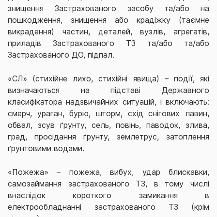
знищення Застрахованого засобу та/або на
пошкодження, знищення або крадіжку (таємне
викрадення) частин, деталей, вузлів, агрегатів,
приладів Застрахованого ТЗ та/або та/або
Застрахованого ДО, підпал.
«СЛ» (стихійне лихо, стихійні явища) – події, які
визначаються на підставі Державного
класифікатора надзвичайних ситуацій, і включають:
смерч, ураган, бурю, шторм, схід снігових лавин,
обвал, зсув ґрунту, сель, повінь, паводок, злива,
град, просідання ґрунту, землетрус, затоплення
ґрунтовими водами.
«Пожежа» – пожежа, вибух, удар блискавки,
самозаймання застрахованого ТЗ, в тому числі
внаслідок короткого замикання в
електрообладнанні застрахованого ТЗ (крім