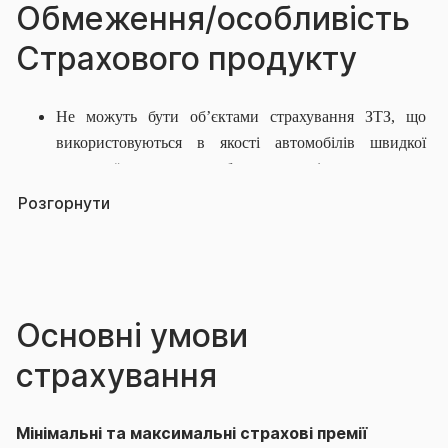
Обмеження/особливість
Страхового продукту
Не можуть бути об’єктами страхування ЗТЗ, що
використовуються в якості автомобілів швидкої
медичної допомоги або в якості оперативних
транспортних засобів
якщо про це не вказано в
Розгорнути
особливих умовах Договору.
Договір не можна укласти щодо ТЗ які виконують
функцію «Таксі».
Основні умови
страхування
Мінімальні та максимальні страхові премії