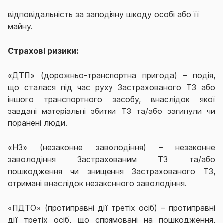
відповідальність за заподіяну шкоду особі або її
майну.
Страхові ризики:
«ДТП» (дорожньо-транспортна пригода) –
подія,
що сталася під час руху Застрахованого ТЗ або
іншого транспортного засобу, внаслідок якої
завдані матеріальні збитки ТЗ та/або загинули чи
поранені люди
.
«НЗ» (незаконне заволодіння) – незаконне
заволодіння Застрахованим ТЗ та/або
пошкодження чи знищення Застрахованого ТЗ,
отримані внаслідок незаконного заволодіння.
«ПДТО» (протиправні дії третіх осіб) – протиправні
дії третіх осіб, що спрямовані на пошкодження,