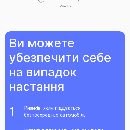
продукт
Ви можете
убезпечити себе
на випадок
настання
Ризиків, яким піддається
безпосередньо автомобіль