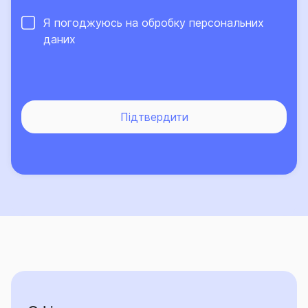
Я погоджуюсь на обробку
персональних
даних
Підтвердити