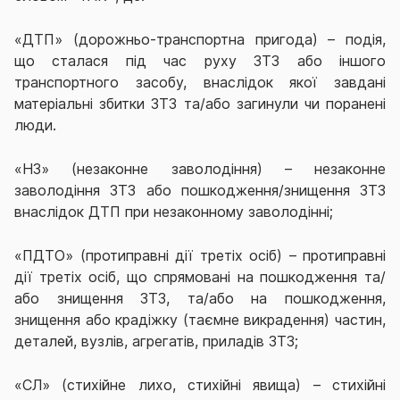
«ДТП» (дорожньо-транспортна пригода) – подія,
що сталася під час руху ЗТЗ або іншого
транспортного засобу, внаслідок якої завдані
матеріальні збитки ЗТЗ та/або загинули чи поранені
люди.
«НЗ» (незаконне заволодіння) – незаконне
заволодіння ЗТЗ або пошкодження/знищення ЗТЗ
внаслідок ДТП при незаконному заволодінні;
«ПДТО» (протиправні дії третіх осіб) – протиправні
дії третіх осіб, що спрямовані на пошкодження та/
або знищення ЗТЗ, та/або на пошкодження,
знищення або крадіжку (таємне викрадення) частин,
деталей, вузлів, агрегатів, приладів ЗТЗ;
«СЛ» (стихійне лихо, стихійні явища) – стихійні