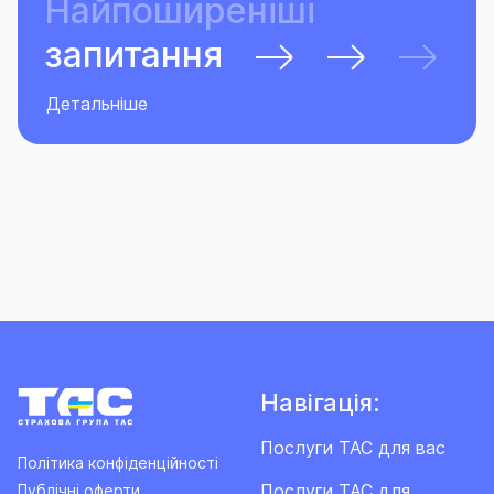
Найпоширеніші
запитання
Детальніше
Навігація:
Послуги ТАС для вас
Політика конфіденційності
Послуги ТАС для
Публічні оферти