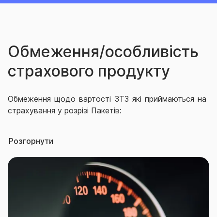
Обмеження/особливість
страхового продукту
Обмеження щодо вартості ЗТЗ які приймаються на
страхування у розрізі Пакетів:
«1 ЗІРКА» - на страхування приймаються ТЗ
Розгорнути
вартістю не більше 1,2 млн. грн., які не були вперше
зареєстровані в одній з країн Північної/Південної
Америки, Океанії.
«2 ЗІРКИ» - на страхування приймаються ТЗ
вартістю не більше 1,6 млн. грн;