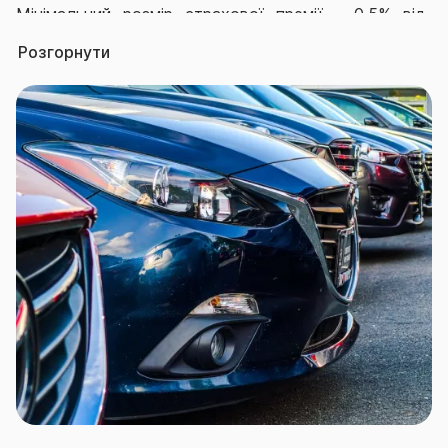
Мінімальний розмір страхової премії – 0,5% від
страхової суми.
Розгорнути
Максимальний розмір страхового тарифу – 19,44%
від страхової суми.
Франшиза безумовна
,
від 0% до 1
0
% від страхової
суми
.
Територія дії Договору – «Європа» – територія
країн-членів Європейського союзу, а також
Азербайджан, Албанія, Андорра, республіка Боснія
та Герцеговина, Ватикан, Великобританія, Вірменія,
Грузія, Косово, Ліхтенштейн, Північна Македонія,
Молдова, Монако, Норвегія, Сербія, республіка
Сан-Марино, республіка Хорватія, Чорногорія,
Швейцарія, республіка Туреччина;
«Україна» – Дія Договору не поширюється: на