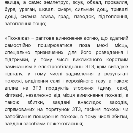
явища, а саме: землетрус, зсув, обвал, провалля,
буря, ураган, шквал, смерч, сильний дощ, тривалі
дощі, сильна злива, град, паводок, підтоплення,
затоплення тощо;
«Пожежа» – раптове виникнення вогню, що здатний
самостійно поширюватися поза межі місць,
спеціально призначених для його розведення і
підтримки, у тому числі викликаного коротким
замиканням в електрообладнанні ЗТЗ, крім випадків
підпалу, у тому числі задимлення в результаті
пожежі, виділення сажі і корозійного газу, а також
вплив на ЗТЗ продуктів згоряння (диму, сажі,
кіптяви), незалежно від місця виникнення пожежі, а
також збитки, завдані внаслідок заходів,
спрямованих на порятунок ЗТЗ, гасіння пожежі чи
запобігання поширення пожежі, в тому числі збитки,
завдані засобами пожежогасіння;