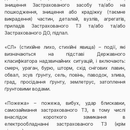
знищення Застрахованого засобу та/або на
пошкодження, знищення або крадіжку (таємне
викрадення) частин, деталей, вузлів, агрегатів,
приладів Застрахованого ТЗ та/або та/або
Застрахованого ДО, підпал.
«СЛ» (стихійне лихо, стихійні явища) – події, які
визначаються на підставі Державного
класифікатора надзвичайних ситуацій, і включають:
смерч, ураган, бурю, шторм, схід снігових лавин,
обвал, зсув ґрунту, сель, повінь, паводок, злива,
град, просідання ґрунту, землетрус, затоплення
ґрунтовими водами.
«Пожежа» – пожежа, вибух, удар блискавки,
самозаймання застрахованого ТЗ, в тому числі
внаслідок короткого замикання в
електрообладнанні застрахованого ТЗ (крім