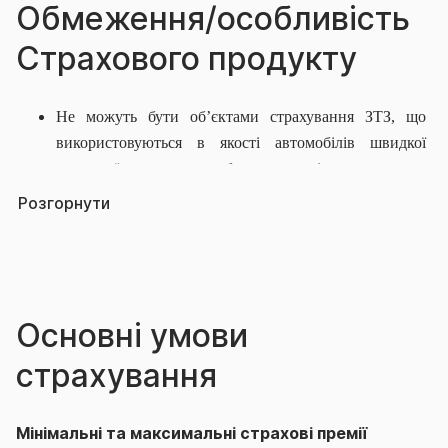
Обмеження/особливість
Страхового продукту
Не можуть бути об’єктами страхування ЗТЗ, що
використовуються в якості автомобілів швидкої
медичної допомоги або в якості оперативних
транспортних засобів
якщо про це не вказано в
Розгорнути
особливих умовах Договору.
Договір не можна укласти щодо ТЗ які виконують
функцію «Таксі».
Основні умови
страхування
Мінімальні та максимальні страхові премії