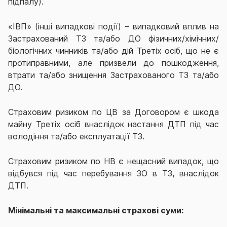
підпалу).
«ІВП» (інші випадкові події) – випадковий вплив на
Застрахований ТЗ та/або ДО фізичних/хімічних/
біологічних чинників та/або дій Третіх осіб, що не є
протиправними, але призвели до пошкодження,
втрати та/або знищення Застрахованого ТЗ та/або
ДО.
Страховим ризиком по ЦВ за Договором є шкода
майну Третіх осіб внаслідок настання ДТП під час
володіння та/або експлуатації ТЗ.
Страховим ризиком по НВ є нещасний випадок, що
відбувся під час перебування ЗО в ТЗ, внаслідок
ДТП.
Мінімальні та максимальні страхові суми: