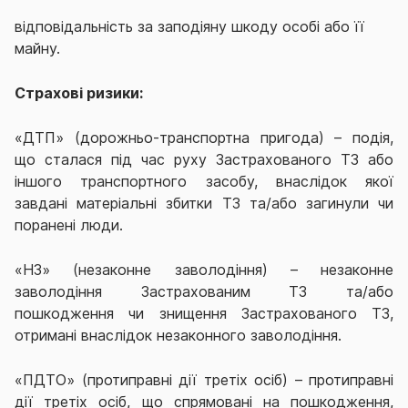
відповідальність за заподіяну шкоду особі або її
майну.
Страхові ризики:
«ДТП» (дорожньо-транспортна пригода) –
подія,
що сталася під час руху Застрахованого ТЗ або
іншого транспортного засобу, внаслідок якої
завдані матеріальні збитки ТЗ та/або загинули чи
поранені люди
.
«НЗ» (незаконне заволодіння) – незаконне
заволодіння Застрахованим ТЗ та/або
пошкодження чи знищення Застрахованого ТЗ,
отримані внаслідок незаконного заволодіння.
«ПДТО» (протиправні дії третіх осіб) – протиправні
дії третіх осіб, що спрямовані на пошкодження,