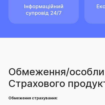
Інформаційний
Екс
супровід 24/7
Обмеження/особли
Страхового продук
Обмеження страхування: