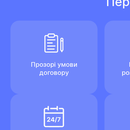
Пер
Прозорі умови
договору
ро