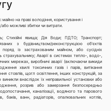
угу
:
майно на праві володіння, користування і
або можливі збитки чи витрати.
; Стихійні явища; Дія Води; ПДТО; Транспорт;
язаних з будівництвом/реконструкцією об'єктів
х поряд із застрахованим майном, або сусідніх
ь страхувальнику; Аварії в системах тепло-, водо-,
ичних мережах, виробничі аварії (включаючи викиди
юдження хвилі токсичних газів і парів, витікання
ння стовпів, щогл освітлення, інших конструкцій, за
о виникли внаслідок їх неправильної установки або
одження, розрив або замерзання безпосередньо
одопостачання, каналізації, водяного та парового
в, баків, ванн, радіаторів, опалювальних котлів,