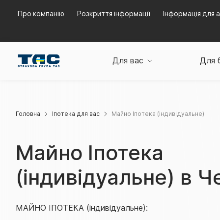
Про компанію
Розкриття інформації
Інформація для а
Для вас
Для 
Головна
Іпотека для вас
Майно Іпотека (індивідуальне)
Майно Іпотека
(індивідуальне) в Ч
МАЙНО ІПОТЕКА (індивідуальне):