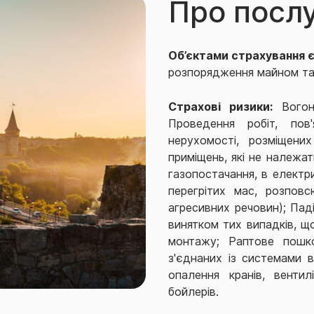
Про посл
Об’єктами страхування є
розпорядження майном та/
Страхові ризики:
Вогонь
Проведення робіт, пов'
нерухомості, розміщени
приміщень, які не належат
газопостачання, в електр
перегрітих мас, розповс
агресивних речовин); Паді
винятком тих випадків, щ
монтажу; Раптове пошк
з'єднаних із системами в
опалення кранів, вентилі
бойлерів.