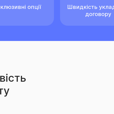
клюзивні опції
Швидкість укла
договору
вість
ту