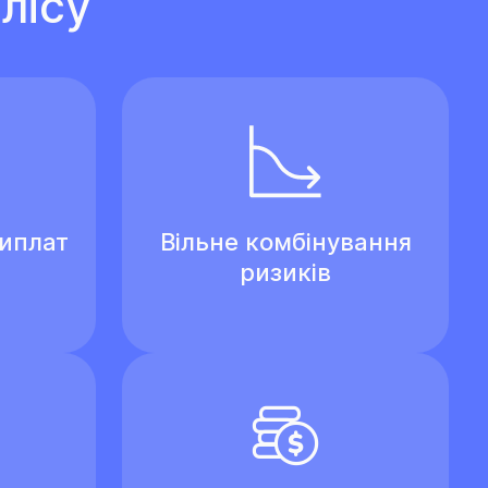
лісу
виплат
Вільне комбінування
ризиків