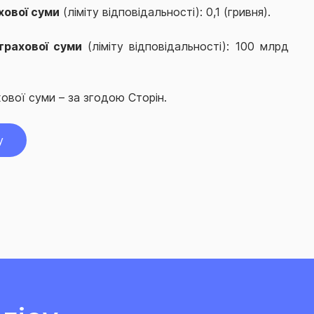
хової суми
(ліміту відповідальності): 0,1 (гривня).
трахової суми
(ліміту відповідальності): 100 млрд
ової суми – за згодою Сторін.
у