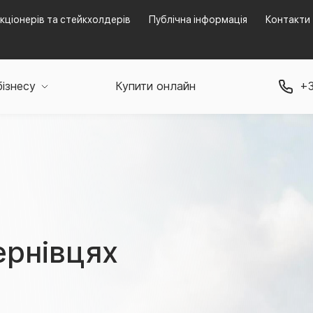
кціонерів та стейкхолдерів
Публічна інформація
Контакти
бізнесу
Купити онлайн
+3
ернівцях