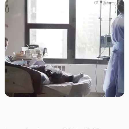
За бажанням страхувальника програми ДМС
можуть включати в себе організацію і оплату
страховиком як стандартних медичних послуг на
випадок нездужання застрахованих осіб, так і
покривати забезпечення профілактичних та
реабілітаційних заходів, передбачати вакцинацію,
вітамінопрофілактику, формування офісної аптечки
тощо.