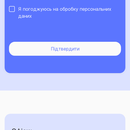
Я погоджуюсь на обробку
персональних
даних
Підтвердити