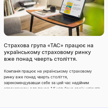
Страхова група «ТАС» працює на
українському страховому ринку
вже понад чверть століття.
Компанія працює на українському страховому
ринку вже понад чверть століття,
зарекомендувавши себе за цей час надійним
страховиком для понад 1,6 мільйона своїх клієнтів,
що гідно виконує свої зобов’язання перед ними.
Впродовж багатьох років СГ «ТАС» утримує