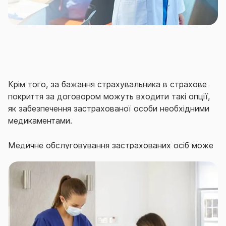
Крім того, за бажання страхувальника в страхове
покриття за договором можуть входити такі опції,
як забезпечення застрахованої особи необхідними
медикаментами.
Медичне обслуговування застрахованих осіб може
здійснюватися як в державних лікувально-
профілактичних установах і амбулаторіях сімейного
типу, так і в сучасних приватних медичних
закладах, що працюють у відповідності до
прийнятих світових стандартів.