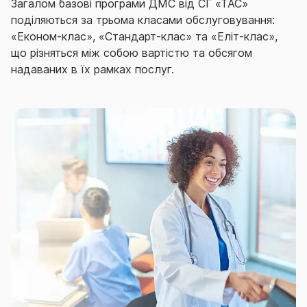
Загалом базові програми ДМС від СГ «ТАС»
поділяються за трьома класами обслуговування:
«Економ-клас», «Стандарт-клас» та «Еліт-клас»,
що різняться між собою вартістю та обсягом
надаваних в їх рамках послуг.
Отже, в межах обраної програми ДМС
застраховані особи в разі гострого захворювання,
загострення хронічного захворювання, травми,
опіку, отруєння, інших розладів здоров’я отримують
необхідну медичну допомогу, зокрема:
амбулаторно-поліклінічну;
стаціонарну;
швидку та невідкладну;
невідкладну та планову стоматологічну.