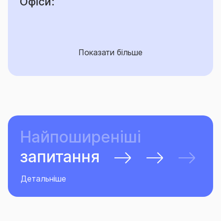
Офіси:
Показати більше
Найпоширеніші
запитання
Детальніше