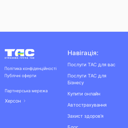
Навігація:
Послуги ТАС для вас
Політика конфіденційності
Послуги ТАС для
Публічні оферти
Бізнесу
Партнерська мережа
Купити онлайн
Херсон
Автострахування
Захист здоров’я
Блог