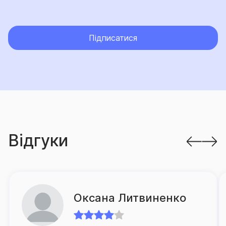
Загалом СГ «ТАС» пропонує своїм клієнтам 60
різноманітних страхових продуктів, розроблених з
урахуванням актуальних потреб клієнтів.
Підписатися
Страхова група «ТАС» приділяє максимальну увагу
якості обслуговування своїх клієнтів та опікується
питаннями постійного підвищення рівня сервісу.
Уважний підхід до потреб клієнтів, оперативність
відшкодування збитків та грамотний супровід в разі
настання страхової події є пріоритетними
Відгуки
завданнями для компанії.
З метою оптимізації процесу врегулювання збитків
в компанії запроваджено низку проєктів,
спрямованих на спрощення процедури подання
Оксана Литвиненко
клієнтом документів на виплату, а також суттєве
зменшення часу очікування ним відповідного
відшкодування.