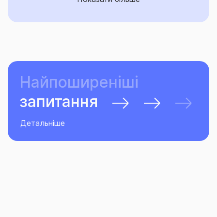
Найпоширеніші
запитання
Детальніше