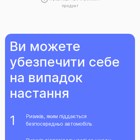
продукт
Ви можете
убезпечити себе
на випадок
настання
Ризиків, яким піддається
безпосередньо автомобіль