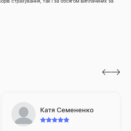
орів страхування, так і за обсягом виплачених за
татистикою НБУ, за підсумками 2025 року компанія
ти лідерство на ринку за обсягом премій та
сідає СГ «ТАС» і в низці сегментів ринку, зокрема
 років поспіль компанія є лідером ринку
я цивільно-правової відповідальності
римує лідерство в сегменті добровільної
 в число найбільших страховиків на ринку КАСКО.
є своїм клієнтам 60 різноманітних страхових
урахуванням актуальних потреб клієнтів.
Ольга Ранюк
діляє максимальну увагу якості обслуговування
ся питаннями постійного підвищення рівня сервісу.