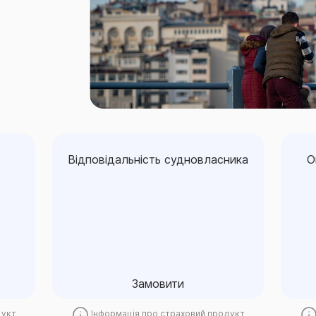
Відповідальність судновласника
О
Відповідальність судновласника
О
Замовити
Замовити
дукт
Інформація про страховий продукт