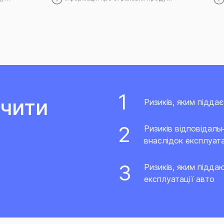
ечити
Ризиків, яким підда
Ризиків відповідаль
внаслідок експлуата
Ризиків, яким підда
експлуатації авто