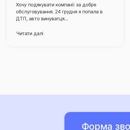
Уважний підхід до потреб 
ДТП з вини клієнта цієї компанії, в якій я
грамотний супровід в разі
була постраждалою стороною, сталася в
завданнями для компанії.
суботу....
З метою оптимізації проц
Читати далі
низку проєктів, спрямова
документів на виплату, а
відповідного відшкодуван
Для забезпечення зручност
обслуговування СГ «ТАС» 
Україні, а контакт-центр 
підтримку застрахованих о
Про високий рівень сервіс
забезпечує Страхова група
компанії, які саме їй дов
Форма зво