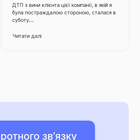
клієнтів, оперативність відшкодування збитків та
Оформлюю тут медстраховку. Дуже
 настання страхової події є пріоритетними
задоволена, ціни адекватні. Працівники
ввічливі. Усі момен...
есу врегулювання збитків в компанії запроваджено
Читати далі
них на спрощення процедури подання клієнтом
 також суттєве зменшення часу очікування ним
ня.
і клієнтів та їх оперативного й якісного
активно розвиває й партнерську мережу по всій
компанії, що здійснює інформаційно-консультаційну
сіб, працює в режимі 24/7.
у та надійний страховий захист, що його
 «ТАС», свідчить той факт, що кількість клієнтів
ірили свій страховий захист, щороку лише зростає.
ротного зв’язку