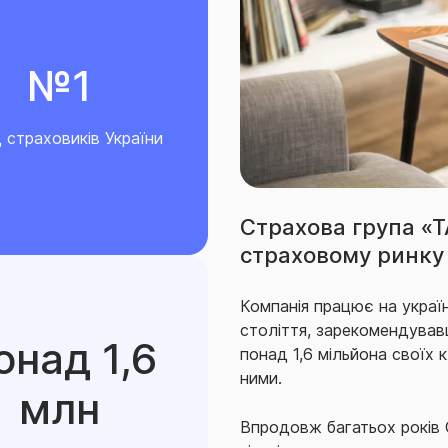
№1
 страховиків України
Страхова група «
страховому ринку 
Компанія працює на украї
століття, зарекомендував
онад 1,6
понад 1,6 мільйона своїх к
ними.
млн
Впродовж багатьох років С