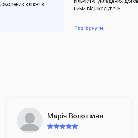
кількістю укладених догов
оволених клієнтів
ними відшкодувань.
Так, згідно з офіційною с
Розгорнути
продовжує міцно утримува
виплат.
Традиційно перше місце по
в автострахуванні. Багато
обов’язкового страхуванн
автовласників, а також ут
«автоцивілки» та входить
Загалом СГ «ТАС» пропону
продуктів, розроблених з 
Катя Семененко
Страхова група «ТАС» при
своїх клієнтів та опікуєть