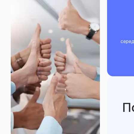
серед
П