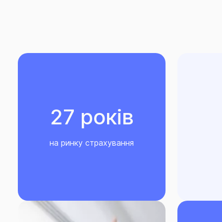
27 років
на ринку страхування