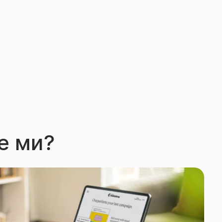
е ми?