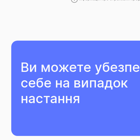
Ви можете убезп
себе на випадок
настання