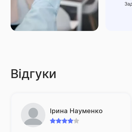
Зад
Відгуки
Марія Волошина