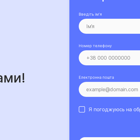
Введіть ім’я
Номер телефону
ами!
Електронна пошта
Я погоджуюсь на о