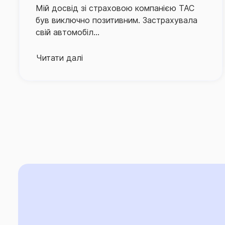
Хочу подякувати компанії за добре
обслуговування. 24 грудня я попала в
ДТП, авто винуватця...
Читати далі