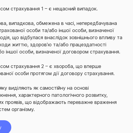
сом страхування 1 – є нещасний випадок.
ва, випадкова, обмежена в часі, непередбачувана
трахованої особи та/або іншої особи, визначеної
одія, що відбулася внаслідок зовнішнього впливу та
коди життю, здоров’ю та/або працездатності
бо іншої особи, визначеної договором страхування.
сом страхування 2 – є хвороба, що вперше
ованої особи протягом дії договору страхування.
яку виділяють як самостійну на основі
кнення, характерного патологічного розвитку,
них проявів, що відображають переважне враження
стем організму.
у