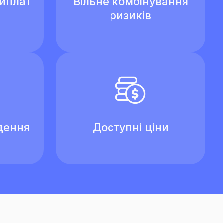
виплат
Вільне комбінування
ризиків
дення
Доступні ціни