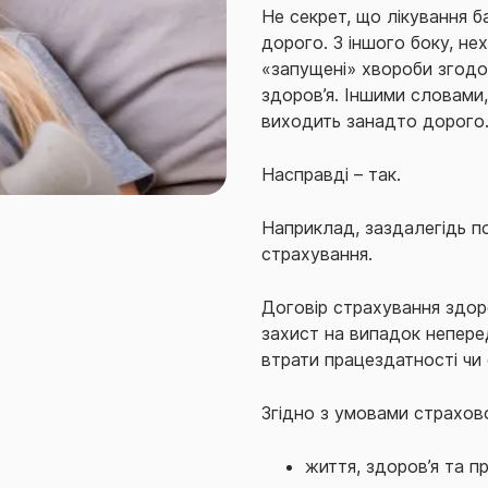
Не секрет, що лікування 
дорого. З іншого боку, н
«запущені» хвороби згодо
здоров’я. Іншими словами,
виходить занадто дорого.
Насправді – так.
Наприклад, заздалегідь п
страхування.
Договір страхування здор
захист на випадок непере
втрати працездатності чи 
Згідно з умовами
страхово
життя, здоров’я та п