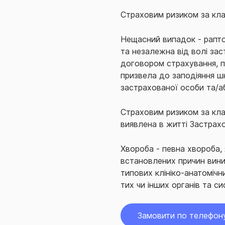
Страховим ризиком за кла
Нещасний випадок - рапто
та незалежна від волі зас
договором страхування, п
призвела до заподіяння ш
застрахованої особи та/а
Страховим ризиком за кла
виявлена в житті Застрах
Хвороба - певна хвороба, 
встановлених причин вини
типових клініко-анатоміч
тих чи інших органів та си
Замовити по телефон