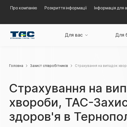
Про компанію
Розкриття інформації
Інформація для а
Для вас
Для 
Головна
Захист співробітників
Страхування на випадок хвор
Страхування на ви
хвороби, ТАС-Захи
здоров'я в Тернопо