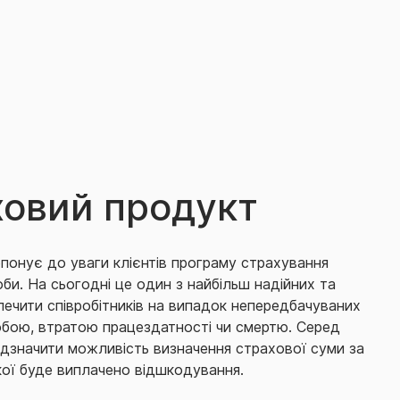
ховий продукт
понує до уваги клієнтів програму страхування
би. На сьогодні це один з найбільш надійних та
печити співробітників на випадок непередбачуваних
робою, втратою працездатності чи смертю. Серед
ідзначити можливість
визначення страхової суми за
кої буде виплачено відшкодування.