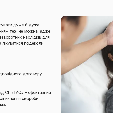
штувати дуже й дуже
анням теж не можна, адже
зворотних наслідків для
а лікуватися подеколи
ідповідного договору
від СГ «ТАС» – ефективний
виникнення хвороби,
ів.