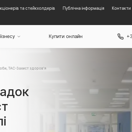
кціонерів та стейкхолдерів
Публічна інформація
Контакти
бізнесу
Купити онлайн
+3
оби, ТАС-Захист здоров'я
падок
ст
лі