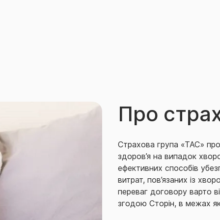
Про стра
Страхова група «ТАС» про
здоров’я на випадок хворо
ефективних способів убез
витрат, пов’язаних із хво
переваг договору варто в
згодою Сторін
, в межах я