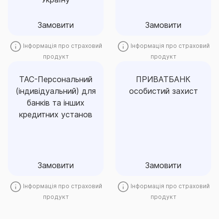
Замовити
військових ризиків.
Замовити
Замовити
Замовити
Інформація про страховий
Інформація про страховий
ТАС-Персональний
продукт
продукт
(індивідуальний) для
банків та інших
ТАС-Персональний
ПРИВАТБАНК
кредитних установ
ПРИВАТБАНК
(індивідуальний) для
особистий захист
особистий захист
Страхування від нещасного
банків та інших
випадку – захист на випадок
кредитних установ
Продукт комплексного
непередбачуваного
страхування позичальників
травмування. Продукт
Приватбанку
застосовується в тому числі
для співпраці з таки
Замовити
партнерами як:
ДЕРЖМОЛОДЬЖИТЛО, АТ
Замовити
Замовити
«Ощадбанк».
Інформація про страховий
Інформація про страховий
Замовити
продукт
продукт