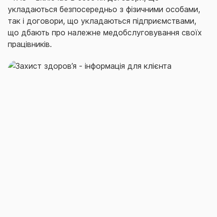
укладаються безпосередньо з фізичними особами,
так і договори, що укладаються підприємствами,
що дбають про належне медобслуговування своїх
працівників.
Добровільне медичне страхування (ДМС) від СГ
«ТАС» передбачає організацію і оплату
страховиком надання застрахованим особам
якісної медичної допомоги.
Зокрема, за договором ДМС страховик
забезпечує:
- організацію меддопомоги застрахованій особі та
надання їй необхідних медичних послуг;
- оплату послуг медзакладу, включаючи
медикаментозне забезпечення та необхідне