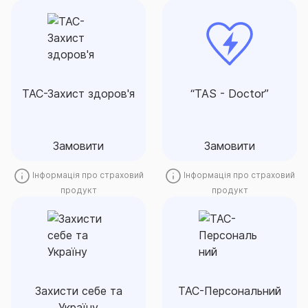
“TAS - Doctor”
ТАС-Захист здоров'я
Лікування критичних
захворювань (онкологія,
Ефективний спосіб
інфаркт, кардіохірургія) у
убезпечити себе від витрат,
кращих медичних закладах
спричинених хворобою.
ТАС-Захист здоров'я
“TAS - Doctor”
України та покриття
лікування за кордоном
Замовити
Замовити
Замовити
Замовити
Інформація про страховий
Інформація про страховий
продукт
продукт
Захисти себе та
Україну
ТАС-Персональний
Захистить себе від
Захист при настанні
непередбачуваних витрат,
нещасного випадку.
пов’язаних з травмуванням
Захисти себе та
ТАС-Персональний
чи смертю внаслідок
Україну