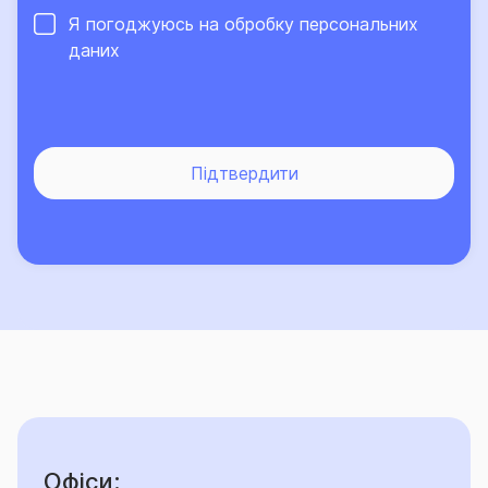
Про високий рівень сервісу та надійний страховий
Я погоджуюсь на обробку
персональних
захист, що його забезпечує Страхова група «ТАС»,
даних
свідчить той факт, що кількість клієнтів компанії, які
саме їй довірили свій страховий захист, щороку
лише зростає.
Підтвердити
Офіси: