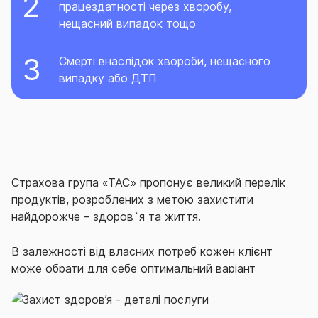
працездатності через хворобу,
нещасний випадок тощо
Смерті внаслідок хвороби, нещасного
випадку або ДТП
Страхова група «ТАС» пропонує великий перелік
продуктів, розроблених з метою захистити
найдорожче – здоров`я та життя.
В залежності від власних потреб кожен клієнт
може обрати для себе оптимальний варіант
захисту свого здоров`я, що включатиме в себе як
якісний медичний супровід та невідкладну медичну