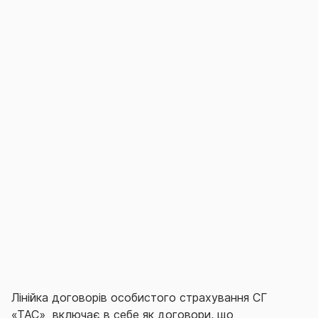
допомогу, так і проведення за необхідності
специфічних досліджень, консультацій
вузькопрофільних фахівців, забезпечення
потрібними медикаментами тощо.
Лінійка договорів особистого страхування СГ
«ТАС» включає в себе як договори, що