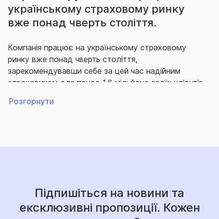
українському страховому ринку
вже понад чверть століття.
Компанія працює на українському страховому
ринку вже понад чверть століття,
зарекомендувавши себе за цей час надійним
страховиком для понад 1,6 мільйона своїх клієнтів,
що гідно виконує свої зобов’язання перед ними.
Розгорнути
Впродовж багатьох років СГ «ТАС» утримує
провідні позиції на ринку як за кількістю укладених
договорів страхування, так і за обсягом виплачених
за ними відшкодувань.
Так, згідно з офіційною статистикою НБУ, за
підсумками 2025 року компанія продовжує міцно
Підпишіться на новини та
утримувати лідерство на ринку за обсягом премій
ексклюзивні пропозиції. Кожен
та виплат.