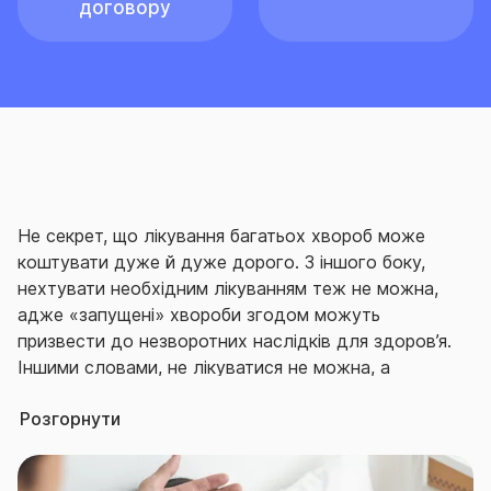
договору
Не секрет, що лікування багатьох хвороб може
коштувати дуже й дуже дорого. З іншого боку,
нехтувати необхідним лікуванням теж не можна,
адже «запущені» хвороби згодом можуть
призвести до незворотних наслідків для здоров’я.
Іншими словами, не лікуватися не можна, а
лікуватися подеколи виходить занадто дорого.
То
Розгорнути
чи є вихід?
Насправді – так.