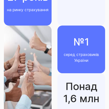
на ринку страхування
№1
серед страховиків
України
Понад
1,6 млн