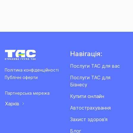
Навігація:
Послуги ТАС для вас
Політика конфіденційності
Послуги ТАС для
Публічні оферти
Бізнесу
Партнерська мережа
Купити онлайн
Харків
Автострахування
Захист здоров’я
Блог