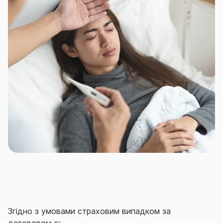
Наприклад, заздалегідь подбавши про укладення
відповідного договору страхування.
Договір страхування здоров’я на випадок хвороби
від СГ «ТАС» – ефективний захист на випадок
непередбачуваних витрат в разі виникнення
хвороби, втрати працездатності чи смерті ваших
співробітнииків.
Згідно з умовами страховим випадком за