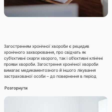
Гострою хворобою визнається раптове,
непередбачуване захворювання, що призвело до
погіршення здоров’я застрахованої особи. В разі
ненадання відповідної медичної послуги/допомоги
гостра хвороба може призвести до тривалого
розладу здоров’я людини чи погрожувати її життю.
Загостренням хронічної хвороби є рецидив
хронічного захворювання, про свідчать як
суб’єктивні скарги хворого, так і об’єктивні клінічні
прояви хвороби. Загострення хронічної хвороби
вимагає медикаментозного й іншого лікування
застрахованої особи – до повернення в період
ремісії.
Розгорнути
Серед переваг оформлення договору страхування
здоров’я на випадок хвороби в СГ «ТАС» варто
відзначити наступні: