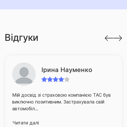
відшкодування збитків та грамотний супровід в разі
настання страхової події є пріоритетними
завданнями для компанії.
З метою оптимізації процесу врегулювання збитків
Відгуки
в компанії запроваджено низку проєктів,
спрямованих на спрощення процедури подання
клієнтом документів на виплату, а також суттєве
зменшення часу очікування ним відповідного
відшкодування.
Ірина Науменко
Для забезпечення зручності клієнтів та їх
оперативного й якісного обслуговування СГ «ТАС»
Мій досвід зі страховою компанією ТАС був
активно розвиває й партнерську мережу по всій
виключно позитивним. Застрахувала свій
Україні, а контакт-центр компанії, що здійснює
автомобіл...
інформаційно-консультаційну підтримку
застрахованих осіб, працює в режимі 24/7.
Читати далі