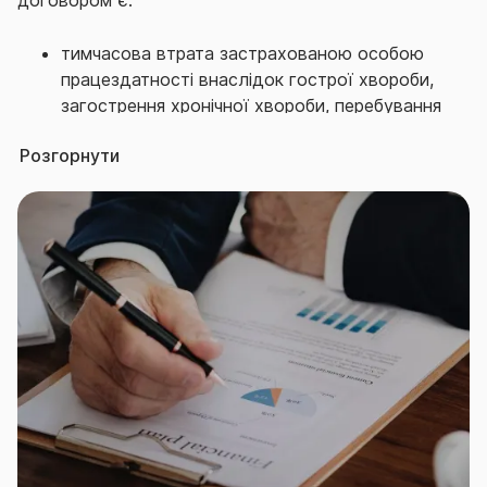
договором є:
тимчасова втрата застрахованою особою
працездатності внаслідок гострої хвороби,
загострення хронічної хвороби, перебування
на амбулаторному та/або стаціонарному
Розгорнути
лікуванні, що вимагає консервативного
лікування;
тимчасова втрата застрахованою особою
працездатності внаслідок гострої хвороби,
загострення хронічної хвороби, перебування
на амбулаторному та/або стаціонарному
лікуванні, що вимагає хірургічного втручання;
стійка втрата застрахованою особою
загальної працездатності (встановлення
інвалідності ІІІ, ІІ чи І групи) внаслідок
хвороби;
смерть застрахованої особи внаслідок
хвороби.