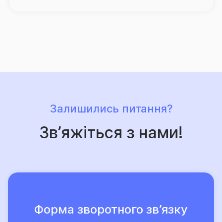
Про високий рівень сервісу та надійний страховий
захист, що його забезпечує Страхова група «ТАС»,
свідчить той факт, що кількість клієнтів компанії, які
саме їй довірили свій страховий захист, щороку
лише зростає.
Залишились питання?
Зв’яжіться з нами!
Форма зворотного зв’язку