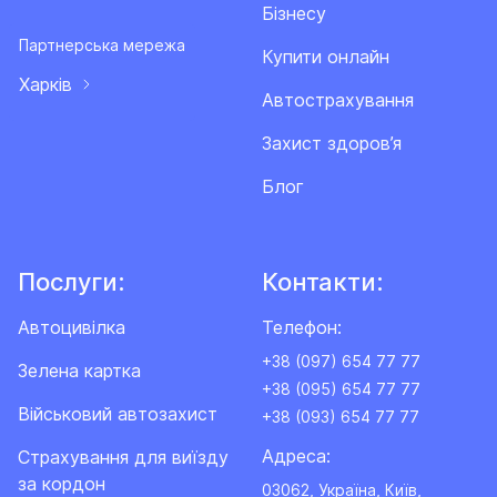
Договору.
Бізнесу
Партнерська мережа
Купити онлайн
За Розширенням «Ексклюзивний захист» не
Харків
відшкодовуються збитки, завдані майну Третіх осіб
Автострахування
(страхування відповідальності).
Захист здоров’я
Б. Перша допомога
Блог
1) За цим Розширенням Страховик здійснює
виплату додаткових витрат Страхувальника, що
виникають внаслідок настання страхових випадків
Послуги:
Контакти:
«Пожежа», «Вибух», «Падіння літаючих апаратів»,
Автоцивілка
Телефон:
«Атмосферні стихійні явища», «Паводок (повінь)»,
«Землетрус», а саме:
+38 (097) 654 77 77
Зелена картка
+38 (095) 654 77 77
- придбання речей першої необхідності (продукти
Військовий автозахист
+38 (093) 654 77 77
харчування, одяг та засоби особистої гігієни);
Адреса:
Cтрахування для виїзду
за кордон
03062, Україна, Київ,
-
тимчасове проживання на період проведення