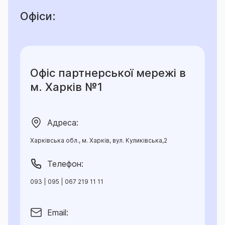
Офіси:
РОЗШИРЕННЯ до Секцій 1-4
А. Ексклюзивний захист
1) Якщо це Розширення є застрахованим, то:
Офіс партнерської мережі в
-
для страхового випадку «Пожежа» не діє
м. Харків №1
виключення, визначене у п. 23.1.3. цього Договору:
«23.1.3. порушення Страхувальником у Місці Дії
Договору встановлених законом або іншими
Адреса:
нормативними актами правил та норм пожежної
безпеки, що призвели до настання або збільшення
Харківська обл., м. Харків, вул. Куликівська,2
розміру збитку»;
Телефон:
-
для страхового випадку «Дія води» не діє
093 | 095 | 067 219 11 11
виключення, визначене у п. 23.1.4. цього Договору:
«23.1.4. недоліками (помилками, дефектами,
Email:
порушеннями) допущеними у процесах