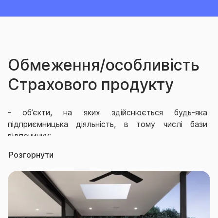
Обмеження/особливість
Страхового продукту
-
об’єкти, на яких здійснюється будь-яка
підприємницька діяльність, в тому числі бази
відпочинку;
Розгорнути
-
будівлі, стіни яких виготовлені з дерева або з
дерева у поєднанні з іншими матеріалами, та
рухоме майно в них;
-
будинки і споруди в аварійному стані, а також