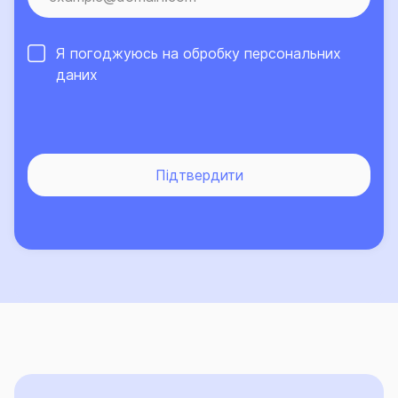
страхової суми, визначеної у Договорі за цією
Секцією.
Я погоджуюсь на обробку
персональних
СЕКЦІЯ 3 «ВІДПОВІДАЛЬНІСТЬ».
даних
- Вид страхування: Страхування відповідальності.
СЕКЦІЯ 4 «ГОСПОДАРСЬКІ СПОРУДИ».
- Вид страхування: Страхування майна.
Підтвердити
- Застраховане майно:
Конструкція Господарських споруд – в межах
Страхової суми, визначеної у Договорі за цією
Секцією;
Оздоблення Господарських споруд – субліміт 10%
від Страхової суми, визначеної у Договорі за цією
Секцією.