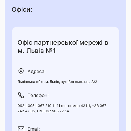
Офіси:
РОЗШИРЕННЯ до Секцій 1-4
А. Ексклюзивний захист
1) Якщо це Розширення є застрахованим, то:
Офіс партнерської мережі в
-
для страхового випадку «Пожежа» не діє
м. Львів №1
виключення, визначене у п. 23.1.3. цього Договору:
«23.1.3. порушення Страхувальником у Місці Дії
Договору встановлених законом або іншими
Адреса:
нормативними актами правил та норм пожежної
безпеки, що призвели до настання або збільшення
Львівська обл., м. Львів, вул. Богомольця,3/3
розміру збитку»;
Телефон:
-
для страхового випадку «Дія води» не діє
093 | 095 | 067 219 11 11 (вн. номер 4311), +38 067
виключення, визначене у п. 23.1.4. цього Договору:
243 47 05, +38 067 503 72 54
«23.1.4. недоліками (помилками, дефектами,
порушеннями) допущеними у процесах
Email: