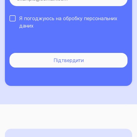
страхової суми, визначеної у Договорі за цією
Секцією.
Я погоджуюсь на обробку
персональних
СЕКЦІЯ 3 «ВІДПОВІДАЛЬНІСТЬ».
даних
- Вид страхування: Страхування відповідальності.
СЕКЦІЯ 4 «ГОСПОДАРСЬКІ СПОРУДИ».
- Вид страхування: Страхування майна.
Підтвердити
- Застраховане майно:
Конструкція Господарських споруд – в межах
Страхової суми, визначеної у Договорі за цією
Секцією;
Оздоблення Господарських споруд – субліміт 10%
від Страхової суми, визначеної у Договорі за цією
Секцією.