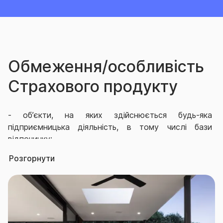
Обмеження/особливість
Страхового продукту
-
об’єкти, на яких здійснюється будь-яка
підприємницька діяльність, в тому числі бази
відпочинку;
Розгорнути
-
будівлі, стіни яких виготовлені з дерева або з
дерева у поєднанні з іншими матеріалами, та
рухоме майно в них;
-
будинки і споруди в аварійному стані, а також