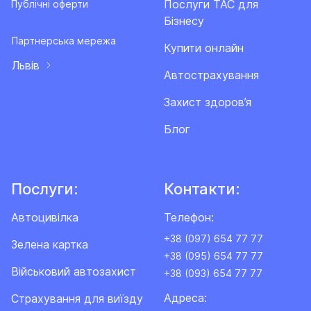
Послуги ТАС для
Публічні оферти
Договору.
Бізнесу
За Розширенням «Ексклюзивний захист» не
Партнерська мережа
Купити онлайн
відшкодовуються збитки, завдані майну Третіх осіб
Львів
(страхування відповідальності).
Автострахування
Захист здоров’я
Б. Перша допомога
Блог
1) За цим Розширенням Страховик здійснює
виплату додаткових витрат Страхувальника, що
виникають внаслідок настання страхових випадків
Послуги:
Контакти:
«Пожежа», «Вибух», «Падіння літаючих апаратів»,
«Атмосферні стихійні явища», «Паводок (повінь)»,
Автоцивілка
Телефон:
«Землетрус», а саме:
+38 (097) 654 77 77
Зелена картка
+38 (095) 654 77 77
- придбання речей першої необхідності (продукти
Військовий автозахист
+38 (093) 654 77 77
харчування, одяг та засоби особистої гігієни);
Адреса:
Cтрахування для виїзду
-
тимчасове проживання на період проведення