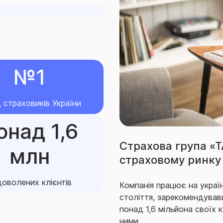
ерева у поєднанні з іншими
 улаштування фундаменту),
№1
ме майно в них;
 страховиків України
онад 1,6
их приміщень та підземних
Страхова група «
млн
страховому ринку 
перебувають під відкритим
и не може перебувати під
оволених клієнтів
Компанія працює на украї
століття, зарекомендував
понад 1,6 мільйона своїх к
00 м до водойми (будинки
ними.