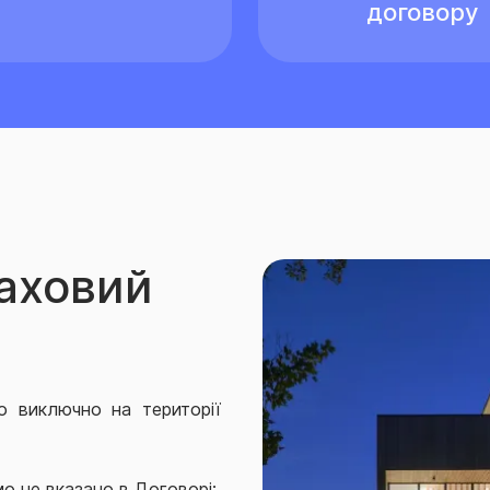
договору
раховий
о виключно на території
о не вказано в Договорі: