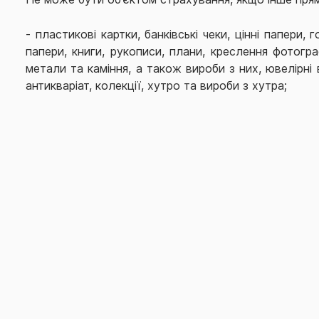
- пластикові картки, банківські чеки, цінні папери, г
папери, книги, рукописи, плани, креслення фотограф
метали та каміння, а також вироби з них, ювелірні
антикваріат, колекції, хутро та вироби з хутра;
- інформація у будь-якому вигляді, програмне забезп
- тварини, багаторічні насадження і майбутній вро
культур, водоймища (ставки, озера тощо);
- електростанції будь-якого виду;
- інженерні мережі, що знаходяться на відстані біл
Договору;
- гідротехнічні споруди (зокрема дамби), залізниці
посадкові смуги, мости, естакади і аналогі