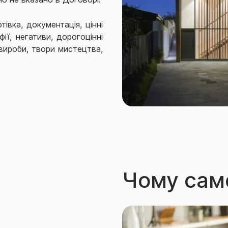
отівка, документація, цінні
ії, негативи, дорогоцінні
 вироби, твори мистецтва,
ечення;
жай сільськогосподарських
Чому сам
ьше ніж 25 м від Місця дії
, під’їзні шляхи, злітно-
чні інженерні споруди,