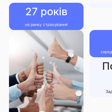
трубопроводи, шахти, мости, тунелі, греблі;
27 років
- будівлі, стіни яких виготовлені з дерева або з д
матеріалами, та рухоме майно в них;
на ринку страхування
- малі архітектурні форми (кіоски, лотки тощо, без
сцени, навіси та інші тимчасові споруди, в т.ч. рухо
серед
- теплиці та рухоме майно в них;
П
- майно, що знаходиться під землею (крім підвальн
гаражів), під водою, на воді;
- будь-яке рухоме майно та товари в обороті, що 
небом, яке за своїми технологічними властивостям
Зад
відкритим небом;
- майно, що знаходиться на відстані ближче ніж 1