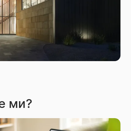
е ми?