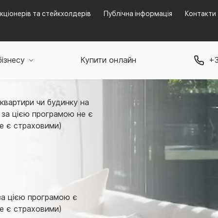
кціонерів та стейкхолдерів
Публічна інформація
Контакти
бізнесу
Купити онлайн
+3
в Львові
квартири чи будинку на
 за цією програмою не є
не є страховими)
а цією програмою є
не є страховими)