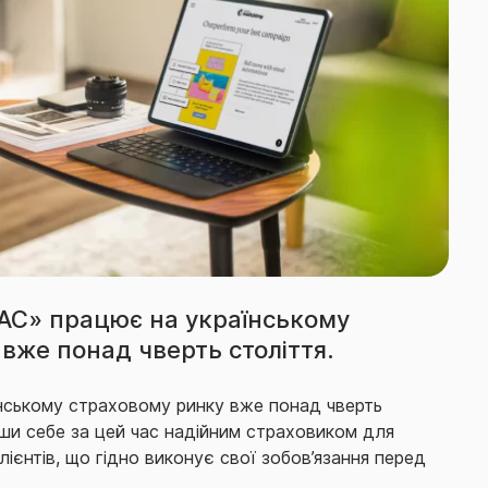
ТАС» працює на українському
вже понад чверть століття.
нському страховому ринку вже понад чверть
ши себе за цей час надійним страховиком для
лієнтів, що гідно виконує свої зобов’язання перед