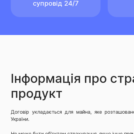
супровід 24/7
Інформація про ст
продукт
Договір укладається для майна, яке розташован
України.
Не може бути об’єктом страхування, якщо інше прям