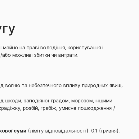
угу
:
майно на праві володіння, користування і
або можливі збитки чи витрати.
ід вогню та небезпечного впливу природних явищ.
ід шкоди, заподіяної градом, морозом, іншими
радіжку, розбій, грабіж, умисне пошкодження /
хової суми
(ліміту відповідальності): 0,1 (гривня).