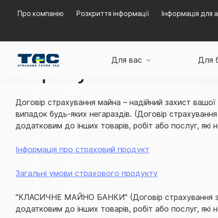
Про компанію
Розкриття інформації
Інформація для а
Головна
Страхування майна
Страхування житла
Для вас
Для 
Страхування житла 
Договір страхування майна – надійний захист вашої 
випадок будь-яких негараздів. (Договір страхування
додатковим до інших товарів, робіт або послуг, які 
Інформація про страховий продукт
Загальні умови страхового продукту
"КЛАСИЧНЕ МАЙНО БАНКИ" (Договір страхування з
додатковим до інших товарів, робіт або послуг, які 