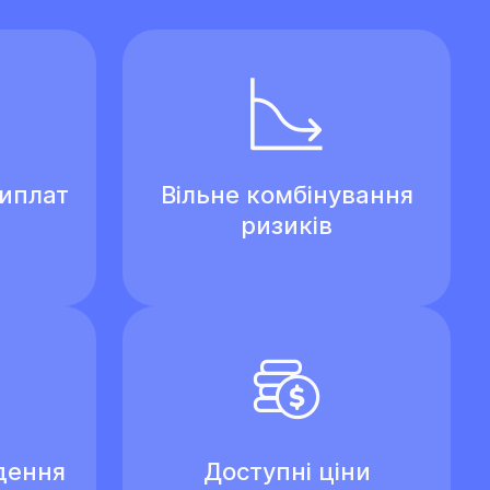
виплат
Вільне комбінування
ризиків
дення
Доступні ціни