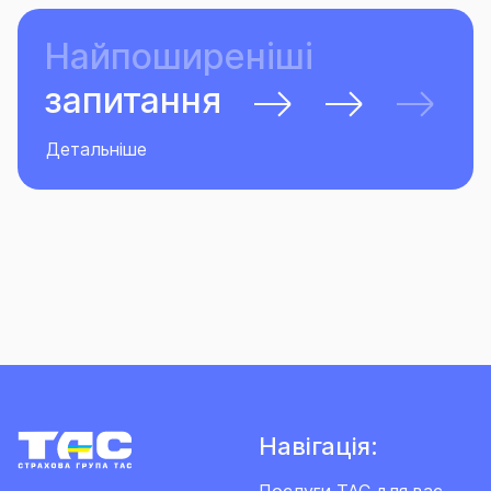
Найпоширеніші
запитання
Детальніше
Навігація: