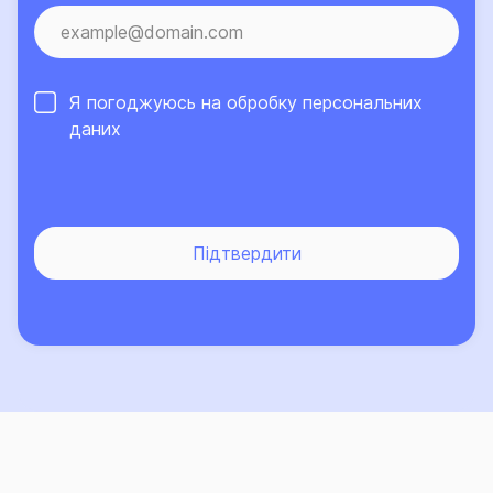
Я погоджуюсь на обробку
персональних
даних
Підтвердити