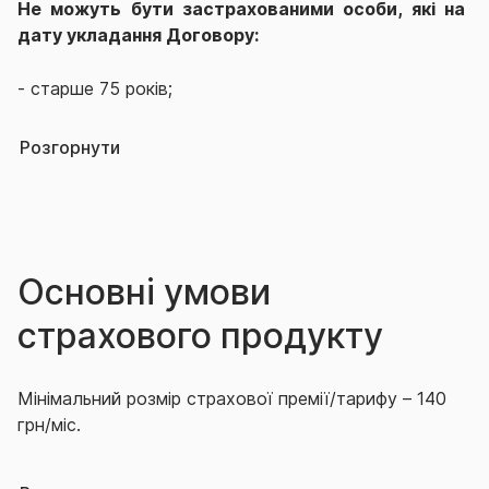
Не можуть бути застрахованими особи, які на
дату укладання Договору:
- старше 75 років;
- визнані у встановленому законом порядку
Розгорнути
недієздатними, в тому числі: психічнохворі особи;
- займаються (або планують займатися під час дії
Договору) такими видами спорту: альпінізм,
скелелазіння, гірський туризм (підняття понад 2500
Основні умови
м над рівнем моря), парашутний спорт,
страхового продукту
дельтапланеризм, парапланеризм, дайвінг (глибина
понад 40 метрів), футбол, хокей, мотоспорт;
Мінімальний розмір страхової премії/тарифу – 140
-
професійні спортсмени.
грн/міс.
Максимальний розмір страхової премії/тарифу –