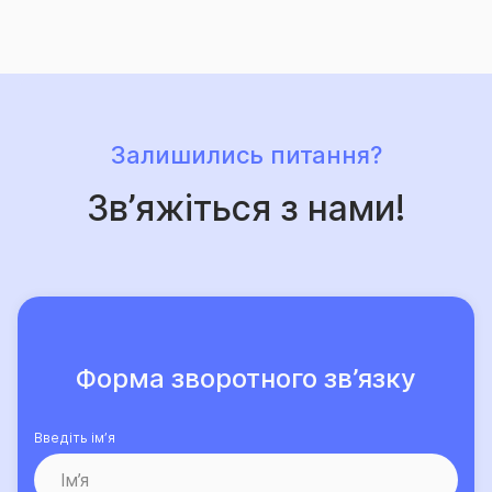
саме їй довірили свій страховий захист, щороку
лише зростає.
Залишились питання?
Зв’яжіться з нами!
Форма зворотного зв’язку
Введіть ім’я