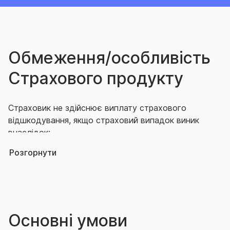
Обмеження/особливість
Страхового продукту
Страховик не здійснює виплату страхового
відшкодування, якщо страховий випадок виник
внаслідок:
Розгорнути
бойових дій або військових заходів,
інтервенції, ворожих дій армій інших держав
(незалежно від того була оголошена війна
або ні), або їх наслідків;
революцій, повстань, громадських заворушень
Основні умови
і страйків, конфіскації, реквізиції, арешту або