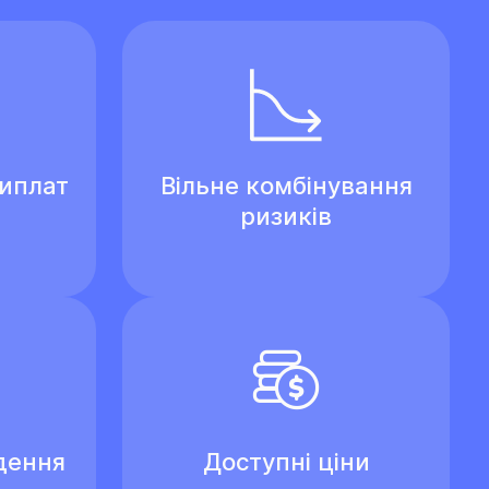
виплат
Вільне комбінування
ризиків
дення
Доступні ціни