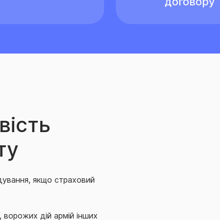
договору
вість
ту
дування, якщо страховий
ї, ворожих дій армій інших