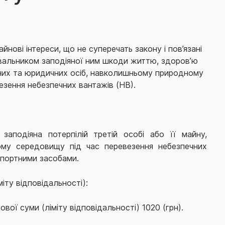
йнові інтереси, що не суперечать закону і пов’язані
вальником заподіяної ним шкоди життю, здоров’ю
ичних та юридичних осіб, навколишньому природному
езення небезпечних вантажів (НВ).
 заподіяна потерпілій третій особі або її майну,
му середовищу під час перевезення небезпечних
спортними засобами.
іту відповідальності):
вої суми (ліміту відповідальності) 1020 (грн).