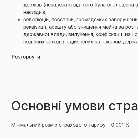
держав (незалежно від того була оголошена вій
наслідків;
революцій, повстань, громадських заворушень і 
реквізиції, арешту або знищення майна за роз
державної влади, вилучення, конфіскації, націо
подібних заходів, здійснених за наказом держа
тероризму, терористичного акту, технологічно
терористичної діяльності та/або антитерористи
Розгорнути
порушення авторських прав, включаючи недоз
зареєстрованих торгових, фірмових та товарни
найменувань, фальсифікації продукту або посл
володіння, користування або розпорядження 
транспортними засобами (відповідальність вла
Основні умови стр
засобів, включаючи відповідальність перевізник
впливу, переробки (обробки), а також торгівлі
одурманюючими засобами; ◦ заборони або об
переказів з країни Страхувальника або уповно
Мінімальний розмір страхового тарифу – 0,001 %.
країн, через які проходить платіж, введення мо
валют;