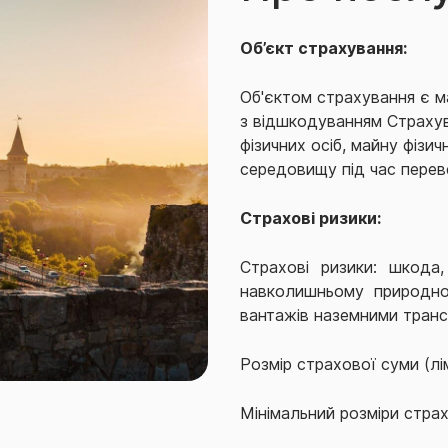
Об’єкт страхування:
Об'єктом страхування є ма
з відшкодуванням Страху
фізичних осіб, майну фіз
середовищу під час перев
Страхові ризики:
Страхові ризики: шкода,
навколишньому природно
вантажів наземними тран
Розмір страхової суми (лім
Мінімальний розміри страхо