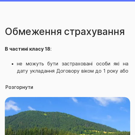
Обмеження страхування
В частині класу 18
:
не можуть бути застраховані особи які на
дату укладання Договору віком до 1 року або
старше 75 років; особи з інвалідністю І групи;
особи, визначені у встановленому законом
Розгорнути
порядку недієздатними; психічнохворі особи;
не можна застрахувати осіб, які будуть
займатись наступними видами
екстремального відпочинку/спорту:
альпінізмом, скелелазанням, парашутним
спортом, дельтапланеризмом,