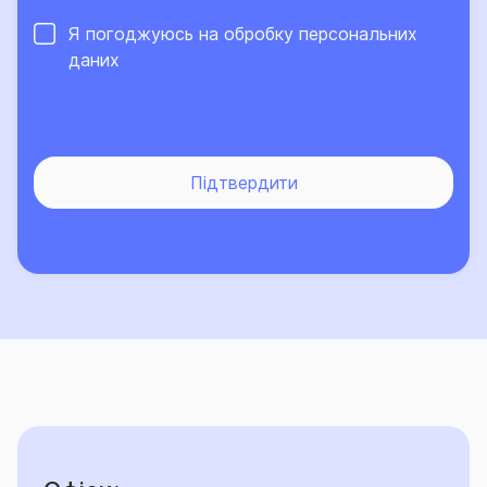
Я погоджуюсь на обробку
персональних
даних
Підтвердити