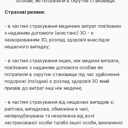
особам, які потрапили в скрутне становище.
Страхові ризики:
- в частині страхування медичних витрат пов’язаних
з наданням допомоги (асистанс) ЗО - є
захворюванням ЗО, розлад здоров’я внаслідок
нещасного випадку;
- в частині страхування інших, ніж медичні витрати,
пов’язаних з наданням допомоги особам які
потрапили в скрутне становище під час здійснення
подорожі (поїздки) є розлад здоров’я ЗО який
призвів до витрат інші ніж медичні;
- в частині страхування від нещасних випадків є:
раптова, випадкова, обмежена в часі,
непередбачувана та незалежна від волі
застрахованої особи та/або іншої особи, визначеної