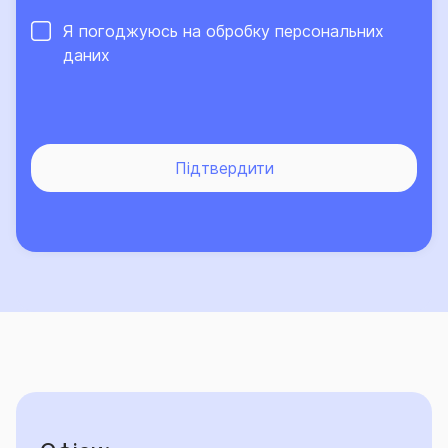
Я погоджуюсь на обробку
персональних
даних
Підтвердити