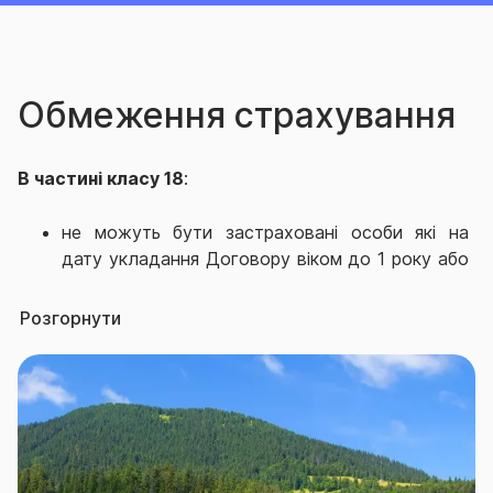
Обмеження страхування
В частині класу 18
:
не можуть бути застраховані особи які на
дату укладання Договору віком до 1 року або
старше 75 років; особи з інвалідністю І групи;
особи, визначені у встановленому законом
Розгорнути
порядку недієздатними; психічнохворі особи;
не можна застрахувати осіб, які будуть
займатись наступними видами
екстремального відпочинку/спорту:
альпінізмом, скелелазанням, парашутним
спортом, дельтапланеризмом,