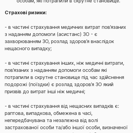
особам, які потрапили в скрутне становище.
Страхові ризики:
- в частині страхування медичних витрат пов’язаних
з наданням допомоги (асистанс) ЗО - є
захворюванням ЗО, розлад здоров’я внаслідок
нещасного випадку;
- в частині страхування інших, ніж медичні витрати,
пов’язаних з наданням допомоги особам які
потрапили в скрутне становище під час здійснення
подорожі (поїздки) є розлад здоров’я ЗО який
призвів до витрат інші ніж медичні;
- в частині страхування від нещасних випадків є:
раптова, випадкова, обмежена в часі,
непередбачувана та незалежна від волі
застрахованої особи та/або іншої особи, визначеної