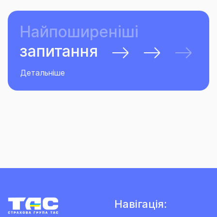
Найпоширеніші
запитання
Детальніше
Навігація: