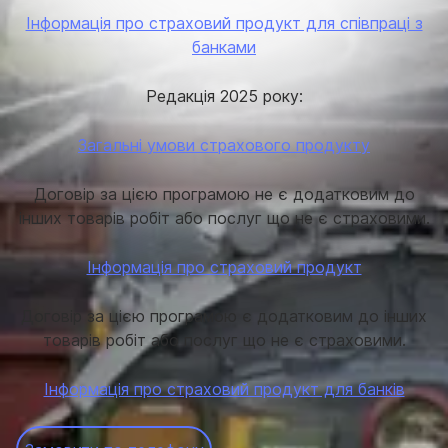
Інформація про страховий продукт для співпраці з
банками
Редакція 2025 року:
Загальні умови страхового продукту
Договір за цією програмою не є додатковим до
інших товарів робіт або послуг що не є страховими.
Інформація про страховий продукт
Договір за цією програмою є додатковим до інших
товарів робіт або послуг що не є страховими.
Інформація про страховий продукт для банків