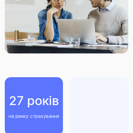
- інформація у будь-якому вигляді, програмне
забезпечення;
- тварини, багаторічні насадження і майбутній
врожай сільськогосподарських культур,
водоймища (ставки, озера тощо);
- електростанції будь-якого виду;
- інженерні мережі, що знаходяться на відстані
більше ніж 25 м від Місця дії Договору;
27 років
- гідротехнічні споруди (зокрема дамби), залізниці,
під’їзні шляхи, злітно-посадкові смуги, мости,
естакади і аналогічні інженерні споруди,
на ринку страхування
трубопроводи, шахти, мости, тунелі, греблі;