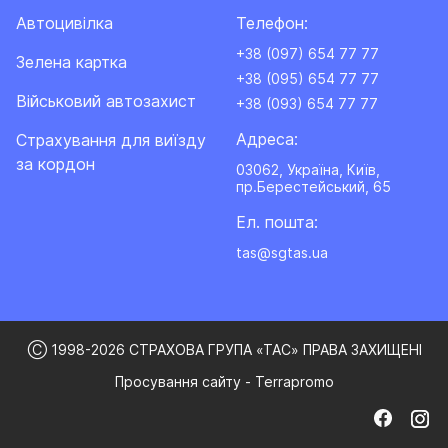
Інформаційному документі.
Автоцивілка
Телефон:
Інше:
+38 (097) 654 77 77
Зелена картка
+38 (095) 654 77 77
Договір страхування не є додатковим до інших
Військовий автозахист
+38 (093) 654 77 77
товарів, робіт або послуг, що не є страховими.
Адреса:
Cтрахування для виїзду
за кордон
03062, Україна, Київ,
Впровадження акційних умов продажу страхового
пр.Берестейський, 65
продукту відповідно до накзів та маркетингової
політики компанії.
Ел. пошта:
tas@sgtas.ua
Ⓒ 1998-2026 СТРАХОВА ГРУПА «ТАС» ПРАВА ЗАХИЩЕНІ
Просування сайту - Terrapromo