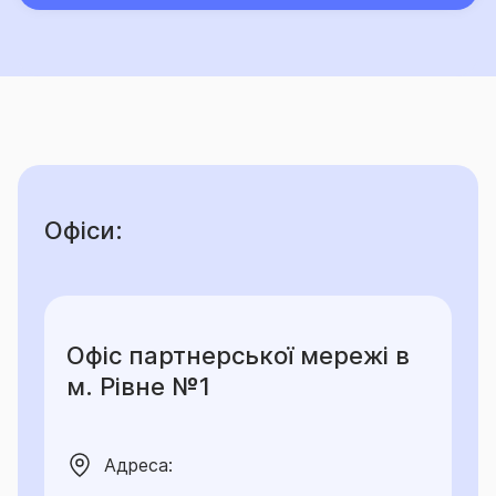
Територія дії – Україна.
Дія Договору не поширюється: на тимчасово
окуповану Російською Федерацією (в тому числі її
союзниками та/або збройними формуваннями,
підпорядкованими силовим структурам Російської
Федерації та її союзників або приватним особам)
територію України; територіальні громади, які
Офіси:
розташовані в районі проведення воєнних
(бойових) дій або які перебувають в тимчасовій
окупації, оточенні (блокуванні); населені пункти, на
території яких органи державної влади тимчасово
не здійснюють свої повноваження, та населені
Офіс партнерської мережі в
пункти, що розташовані на лінії розмежування
м. Рівне №1
(відповідно до нормативно-правових актів,
затверджених у встановленому законодавством
порядку).
Адреса: