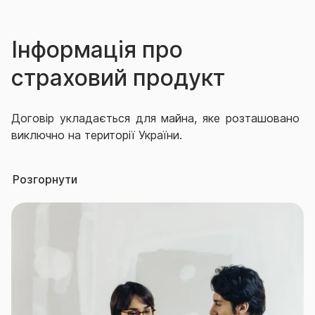
Інформація про
страховий продукт
Договір укладається для майна, яке розташовано
виключно на території України.
Не може бути об’єктом страхування, якщо інше
Розгорнути
прямо не вказано в Договорі:
- пластикові картки, банківські чеки, цінні папери,
готівка, документація, цінні папери, книги, рукописи,
плани, креслення фотографії, негативи, дорогоцінні
метали та каміння, а також вироби з них, ювелірні
вироби, твори мистецтва, антикваріат, колекції,
хутро та вироби з хутра;