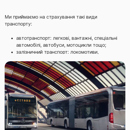
Ми приймаємо на страхування такі види
транспорту:
автотранспорт: легкові, вантажні, спеціальні
автомобілі, автобуси, мотоцикли тощо;
залізничний транспорт: локомотиви,
електровози, тепловози, вагони пасажирські,
вантажні, спеціального призначення тощо;
Страховий тариф залежить від обраних ризиків,
типу транспорту, терміну експлуатації, території
використання, розміру франшизи та інших факторів.
Сплата страхової премії може бути одним
платежем або з розбивкою. Термін дії договору -
один рік або будь-який інший термін, узгоджений з
клієнтом.