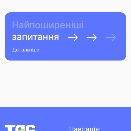
Найпоширеніші
запитання
Детальніше
Навігація: