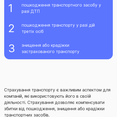
пошкодження транспортного засобу у
разі ДТП
пошкодження транспорту у разі дій
третіх осіб
знищення або крадіжки
застрахованого транспорту
Страхування транспорту є важливим аспектом для
компаній, які використовують його в своїй
діяльності. Страхування дозволяє компенсувати
збитки від пошкодження, знищення або крадіжки
транспортних засобів.