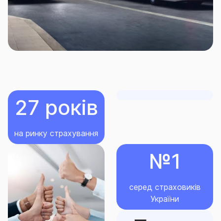
Для отримання детальної інформації за видами
страхування та захисту транспорту ви можете
звернутися до найближчого центру продажів СГ
«ТАС» або до контакт-центру СГ «ТАС». Ми будемо
раді відповісти на Ваші запитання та підібрати
оптимальний варіант страхування для Вашого
бізнесу.
27 років
на ринку страхування
№1
серед страховиків
України