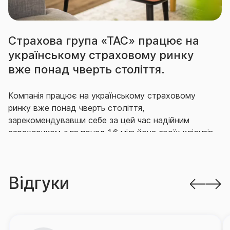
Страхова група «ТАС» працює на
українському страховому ринку
вже понад чверть століття.
Компанія працює на українському страховому
ринку вже понад чверть століття,
зарекомендувавши себе за цей час надійним
страховиком для понад 1,6 мільйона своїх клієнтів,
що гідно виконує свої зобов’язання перед ними.
Впродовж багатьох років СГ «ТАС» утримує
Відгуки
провідні позиції на ринку як за кількістю укладених
договорів страхування, так і за обсягом виплачених
за ними відшкодувань.