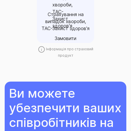
ефективний спосіб
убезпечити співробітників
Страхування на
від витрат, спричинених
випадок хвороби,
хворобою.
ТАС-Захист здоров'я
Замовити
Замовити
Інформація про страховий
продукт
Ви можете
убезпечити ваших
співробітників на