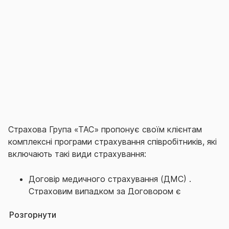
непередбачуваних ситуацій, таких як хвороба,
нещасний випадок, інвалідність або смерть.
Страхування також сприяє підвищенню лояльності,
задоволеності та продуктивн
ості.
Страхова Група «ТАС» пропонує своїм клієнтам
комплексні програми страхування співробітників, які
включають такі види страхування:
Договір м
едичн
ого
страхування (ДМС)
.
Страховим випадком за Договором є
понесення витрат на отримання
Розгорнути
Застрахованою особою
медичної допомоги,
медичних та/або інших послуг певного