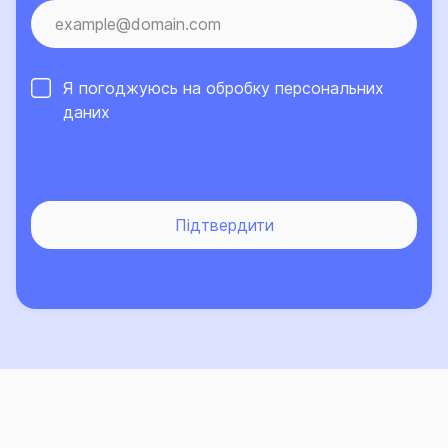
інформаційно-консультаційну підтримку
застрахованих осіб, працює в режимі 24/7.
Про високий рівень сервісу та надійний страховий
Я погоджуюсь на обробку
персональних
захист, що його забезпечує Страхова група «ТАС»,
даних
свідчить той факт, що кількість клієнтів компанії, які
саме їй довірили свій страховий захист, щороку
лише зростає.
Підтвердити