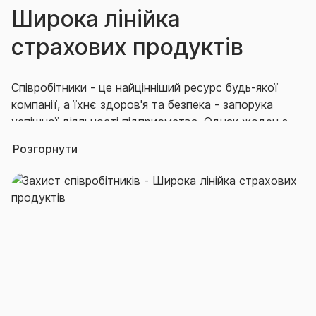
Широка лінійка
страхових продуктів
Співробітники - це найцінніший ресурс будь-якої
компанії, а їхнє здоров'я та безпека - запорука
успішної діяльності підприємства.
Однак жоден з
нас не застрахований від хвороби, травми, втрати
Розгорнути
працездатності або смерті. Такі неприємні ситуації
можуть призвести до серйозних фінансових та
моральних наслідків як для самого співробітника,
так і для його родини, колег, керівників та бізнесу в
цілому.
Страхування співробітників є важливим аспектом
соціальної відповідальності бізнесу. Страхування
допомагає компаніям забезпечити своїм
працівникам фінансову захищеність у разі