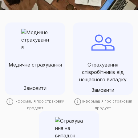
Страхування
співробітників від
Медичне страхування
нещасного випадку
Медичне страхування від
захист від
СГ «ТАС» – надійний
непередбачуваних витрат,
страховий захист здоров’я
пов’язаних з травмуванням
співробітників
Медичне страхування
Страхування
чи смертю ваших
підприємства.
співробітників від
співробітників внаслідок
нещасного випадку
нещасного випадку.
Замовити
Замовити
Замовити
Замовити
Інформація про страховий
Інформація про страховий
продукт
продукт
Страхування на
випадок хвороби,
ТАС-Захист здоров'я