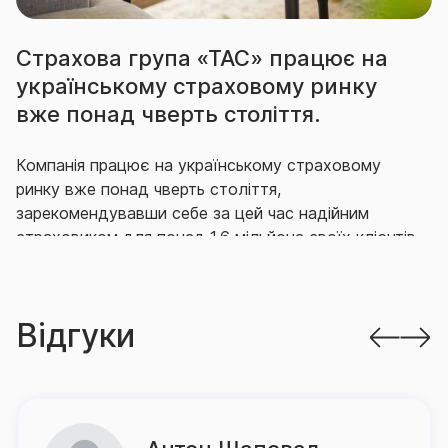
Страхова група «ТАС» працює на
українському страховому ринку
вже понад чверть століття.
Компанія працює на українському страховому
ринку вже понад чверть століття,
зарекомендувавши себе за цей час надійним
страховиком для понад 1,6 мільйона своїх клієнтів,
що гідно виконує свої зобов’язання перед ними.
Впродовж багатьох років СГ «ТАС» утримує
Відгуки
провідні позиції на ринку як за кількістю укладених
договорів страхування, так і за обсягом виплачених
за ними відшкодувань.
Так, згідно з офіційною статистикою НБУ, за