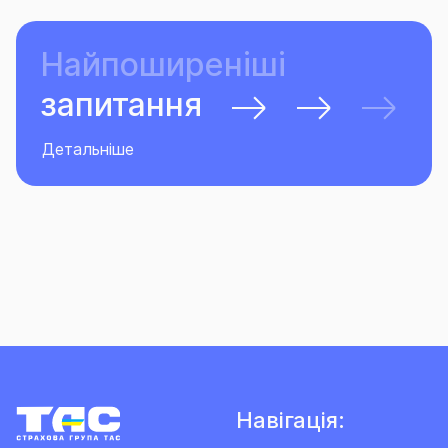
Найпоширеніші
запитання
Детальніше
Навігація: