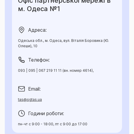
Офіс партнерської мережі в
підстави для відмови у здійсненні страхових
м. Одеса №1
виплат, ліміти відповідальності страховика за
окремим об'єктом страхування, страховим ризиком
та/або страховим випадком, а також порядок
Адреса:
розрахунку та умови здійснення страхових виплат.
Така інформація викладена у даному
Одеська обл., м. Одеса, вул. Віталія Боровика (Ю.
Інформаційному документі.
Олеши), 10
Телефон:
093 | 095 | 067 219 11 11 (вн. номер 4614),
Email:
tas@sgtas.ua
Години роботи:
пн-чт с 9:00 - 18:00, пт с 9:00 до 17:00