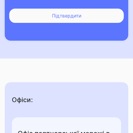
-
н
есплата чергової частини страхової премії в
Підтвердити
установлений договором строк є підставою для
дострокового припинення дії договору;
- в разі невчасного повідомлення про настання
страхового випадку, Страховик може відмовити у
здійсненні страхової виплати чи зменшити її розмір;
- невиконання інших обов’язків, що визначені за
Договором можуть стати підставою для
дострокового припинення дії договору, обмеження
відповідальності Страховика чи відмови у
страховій виплаті.
Офіси:
ЗАСТЕРЕЖЕННЯ: Споживач зобов’язаний до
укладення договору страхування ознайомитись з:
інформацією про винятки із страхових випадків та