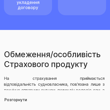
укладення
договору
Обмеження/особливість
Страхового продукту
На страхування приймається
відповідальність судновласника, пов'язана лише з
технічно справним судном, якими він володіє сам, а
також якими він оперує на підставі договору про
Розгорнути
оренду/лізинг. На страхування приймається
відповідальність: 1) перевізників, що є резидентами,