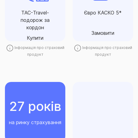
Захист на випадок розладу
страхового захисту
здоров’я та інших
автомобіля за оптимальною
ТАС-Travel-
Євро КАСКО 5*
негараздів під час поїздки
для автовласника ціною.
подорож за
Купити
Замовити
кордон
Замовити
Купити
Інформація про страховий
Інформація про страховий
продукт
продукт
27 років
на ринку страхування