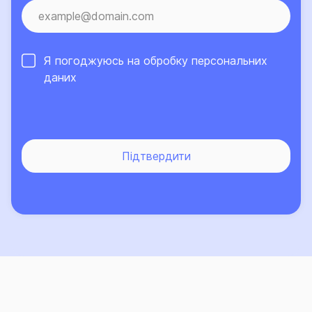
лише зростає.
Я погоджуюсь на обробку
персональних
даних
Підтвердити