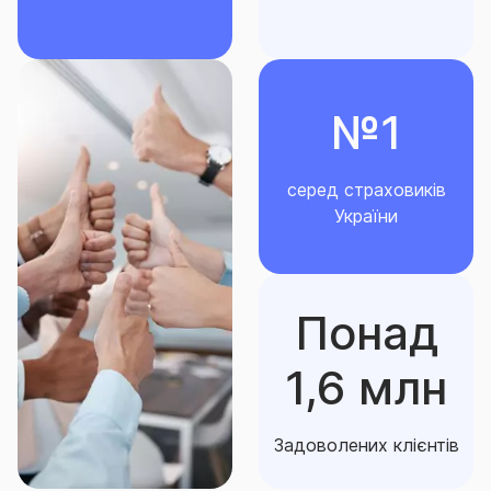
-
електростанції будь-якого виду;
-
інженерні мережі, що знаходяться на відстані
№1
більше ніж 25 м від Місця дії Договору;
- гідротехнічні споруди (зокрема дамби), залізниці,
серед страховиків
під’їзні шляхи, злітно-посадкові смуги, мости,
України
естакади і аналогічні інженерні споруди,
трубопроводи, шахти, мости, тунелі, греблі;
Понад
-
будівлі, стіни яких виготовлені з дерева або з
дерева у поєднанні з іншими матеріалами, та
рухоме майно в них;
1,6 млн
-
малі архітектурні форми (кіоски, лотки тощо, без
Задоволених клієнтів
улаштування фундаменту), сцени, навіси та інші
тимчасові споруди, в т.ч. рухоме майно в них;