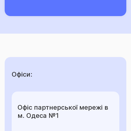
колекції; рукописи, плани, схеми,
креслення, акти та інші документи,
бухгалтерські і ділові книги,
картотеки, фотознімки, негативи,
негативи, моделі, макети, взірці,
форми, дорогоцінні метали/каміння
або вироби з них, шкіра та хутро та
вироби з них.
Розмір страхового тарифу
встановлюється в
залежності від страхової суми, розміру франшизи,
Офіси:
виду господарської діяльності, об’єкту
страхування, застрахованих ризиків, строку дії,
способу сплати страхової премії.
Мінімальний розмір страхового тарифу – 0,0001 %
Офіс партнерської мережі в
м. Одеса №1
Максимальний розмір страхового тарифу – 50 %