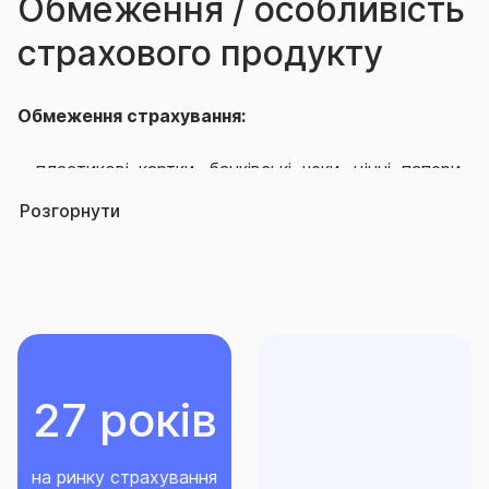
Обмеження / особливість
страхового продукту
Обмеження страхування:
- пластикові картки, банківські чеки, цінні папери,
готівка, документація, цінні папери, книги, рукописи,
Розгорнути
плани, креслення, фотографії, негативи, дорогоцінні
метали та каміння, а також вироби з них, ювелірні
вироби, твори мистецтва, антикваріат, колекції,
хутро та вироби з хутра;
-
інформація у будь-якому вигляді, програмне
забезпечення;
27 років
-
тварини, багаторічні насадження і майбутній
врожай сільськогосподарських культур,
на ринку страхування
водоймища (ставки, озера тощо);