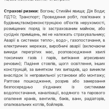
Страхові ризики:
Вогонь; Стихійні явища; Дія Води;
ПДТО; Транспорт; Проведення робіт, пов'язаних з
будівництвом/реконструкцією об'єктів нерухомості,
розміщених поряд із застрахованим майном, або
сусідніх приміщень, які не належать страхувальнику;
Аварії в системах тепло-, водо-, газопостачання, в
електричних мережах, виробничі аварії (включаючи
викиди перегрітих мас, розповсюдження хвилі
токсичних газів і парів, витікання агресивних
речовин); Падіння стовпів, щогл освітлення, інших
конструкцій, за винятком тих випадків, що виникли
внаслідок їх неправильної установки або монтажу;
Раптове пошкодження, розрив або замерзання
безпосередньо з'єднаних із системами
водопостачання, каналізації, водяного та парового
опалення кранів, вентилів, баків, ванн, радіаторів,
опалювальних котлів, бойлерів.