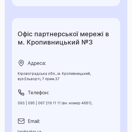
органи державної влади тимчасово не здійснюють
свої повноваження, та населені пункти, що
розташовані на лінії розмежування (відповідно до
нормативно-правових актів, затверджених у
Офіс партнерської мережі в
встановленому законодавством порядку).
м. Кропивницький №3
Мінімальний строк дії договору 1 день.
Адреса:
Максимальний строк дії договору – 25 років.
Кіровоградська обл., м. Кропивницький,
Строк дії договору може бути продовжено
вул.Ельворті, 7 прим.37
шляхом укладення наступного договору
страхування.
Телефон:
093 | 095 | 067 219 11 11 (вн. номер 4661),
Період страхування дорівнює строку дії Договору
(у разі строку дії договору понад 1 рік, страховий
період додатково зазначається в Договорі).
Email:
tas@sgtas.ua