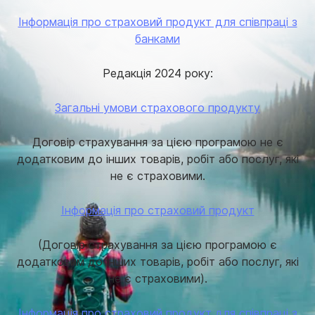
Інформація про страховий продукт для співпраці з
банками
Редакція 2024 року:
Загальні умови страхового продукту
Договір страхування за цією програмою не є
додатковим до інших товарів, робіт або послуг, які
не є страховими.
Інформація про страховий продукт
(Договір страхування за цією програмою є
додатковим до інших товарів, робіт або послуг, які
не є страховими).
Інформація про страховий продукт для співпраці з