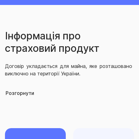
Інформація про
страховий продукт
Договір укладається для майна, яке розташовано
виключно на території України.
Не може бути об’єктом страхування, якщо інше
Розгорнути
прямо не вказано в Договорі:
- пластикові картки, банківські чеки, цінні папери,
готівка, документація, цінні папери, книги, рукописи,
плани, креслення фотографії, негативи, дорогоцінні
метали та каміння, а також вироби з них, ювелірні