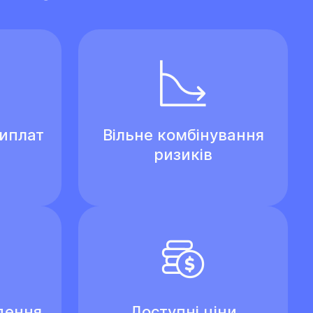
виплат
Вільне комбінування
ризиків
дення
Доступні ціни