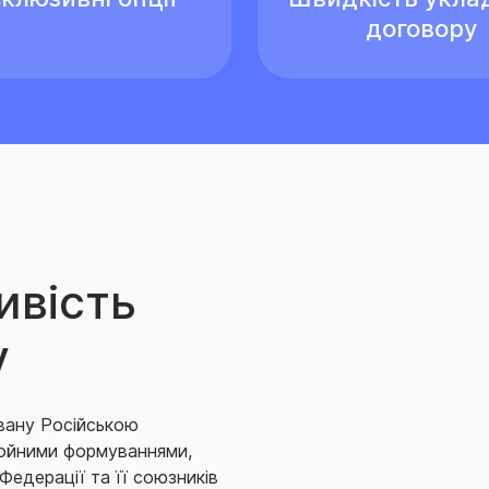
договору
ивість
у
вану Російською
ройними формуваннями,
едерації та її союзників