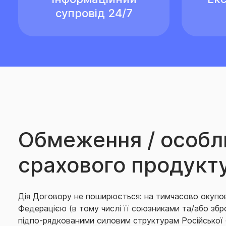
супровід 24/7
Обмеження / особл
срахового продукт
Дія Договору не поширюється: на тимчасово окупо
Федерацією (в тому числі її союзниками та/або зб
підпо-рядкованими силовим структурам Російської Ф