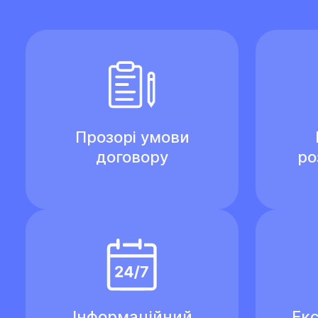
Прозорі умови
договору
ро
Інформаційний
Екс