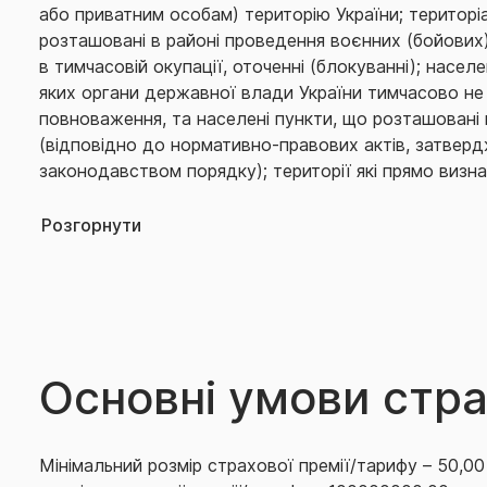
або приватним особам) територію України; територіа
розташовані в районі проведення воєнних (бойових)
в тимчасовій окупації, оточенні (блокуванні); населе
яких органи державної влади України тимчасово не
повноваження, та населені пункти, що розташовані 
(відповідно до нормативно-правових актів, затвер
законодавством порядку); території які прямо визна
які не включені до вказаного переліку та разом з т
20 кілометрів (відстані по повітрю) від кордону з 
Розгорнути
або від найближчої точки території ведення бойови
території, що впродовж дії договору може змінюват
перелік територій/областей актуалізується/змінюєт
зміни переліку територій/областей у разі поширення
інші території/області України. Відстань до найближ
ведення бойових дій та/або окупованої території ви
Основні умови стр
Страховиком при врегулюванні події, що має ознаки
геопозиції, де трапилася подія до найближчої геопо
бойові дії/окупованої території, вказаної в інтеракти
Мінімальний розмір страхової премії/тарифу – 50,0
допомогою таких ресурсів:
https://deepstatemap.liv