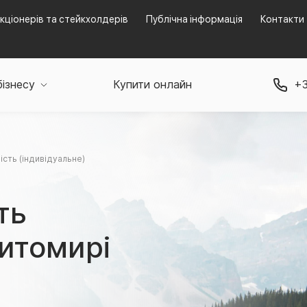
кціонерів та стейкхолдерів
Публічна інформація
Контакти
бізнесу
Купити онлайн
+3
ість (індивідуальне)
ть
Житомирі