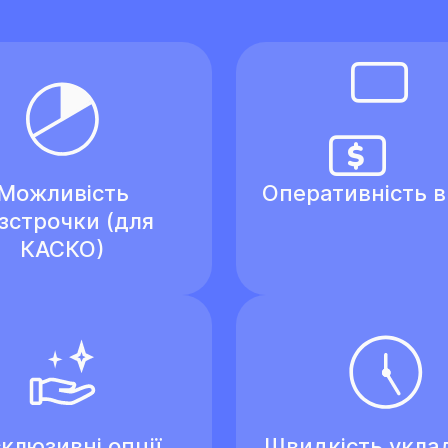
Можливість
Оперативність 
зстрочки (для
КАСКО)
клюзивні опції
Швидкість укла