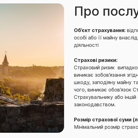
Про посл
Об’єкт страхування:
відп
особі або її майну внасл
діяльності
Страхові ризики:
Страховий ризик ­ випадко
виникає зобов’язання згі
шкоду, заподіяну майну та
чого, виникає обов’язок 
Страхувальнику або іншій о
законодавством.
Розмір страхової суми (л
Мінімальний розмір страхо