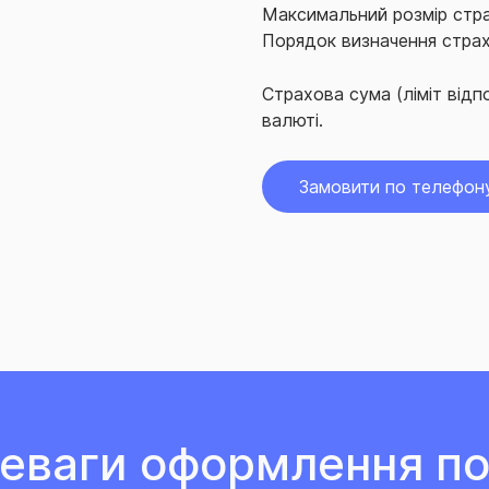
Максимальний розмір стра
Порядок визначення страх
Страхова сума (ліміт відп
валюті.
Замовити по телефон
еваги оформлення по