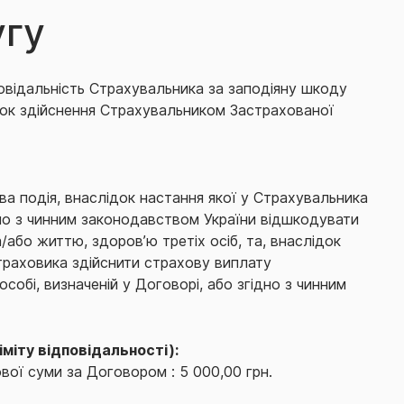
угу
овідальність Страхувальника за заподіяну шкоду
ідок здійснення Страхувальником Застрахованої
ва подія, внаслідок настання якої у Страхувальника
дно з чинним законодавством України відшкодувати
/або життю, здоров’ю третіх осіб, та, внаслідок
Страховика здійснити страхову виплату
собі, визначеній у Договорі, або згідно з чинним
іміту відповідальності):
вої суми за Договором : 5 000,00 грн.