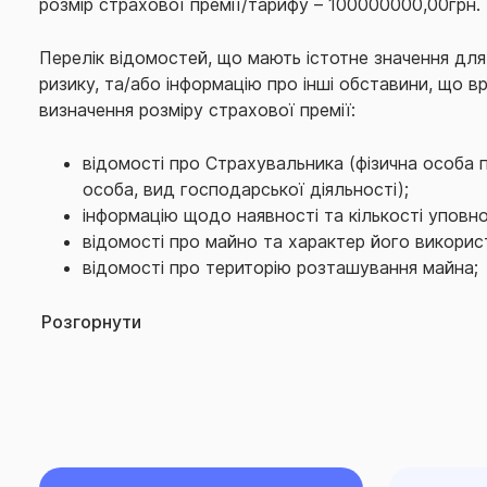
розмір страхової премії/тарифу – 100000000,00грн.
зони бойових дій.
Перелік відомостей, що мають істотне значення для
На іншу територію дія цього Договору не поширюєт
ризику, та/або інформацію про інші обставини, що в
обмеження страхування наведено у Договорі страх
визначення розміру страхової премії:
відомості про Страхувальника (фізична особа
особа, вид господарської діяльності);
інформацію щодо наявності та кількості уповн
відомості про майно та характер його викорис
відомості про територію розташування майна;
факти завдання збитків, причиною яких були поді
випадок настання яких укладається Договір, 
Розгорнути
Договору;
інші обставини, що впливають на оцінку страхо
Безумовна франшиза: від 0 до 50000000,00грн Терито
Строк страхування визначається в договорі страху