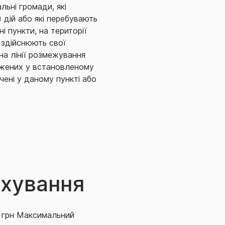
льні громади, які
 дій або які перебувають
ні пункти, на території
 здійснюють свої
на лінії розмежування
джених у встановленому
чені у даному пункті або
им знаходяться ближче ніж
Російською Федерацією та/
х дій та/або окупованої
ися. На дату події
ься автоматично у разі
 бойових дій/окупації на
чої точки території
значається на дату події
ахування
 страхової, від
зиції, де проходять
вній карті бойових дій за
0 грн Максимальний
e/
- інтерактивна карта