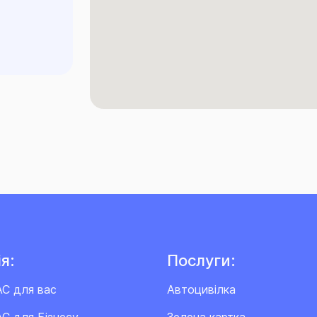
я:
Послуги:
АС для вас
Автоцивілка
С для Бізнесу
Зелена картка