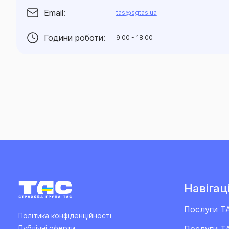
Email:
tas@sgtas.ua
Години роботи:
9:00 - 18:00
Навігаці
Послуги Т
Політика конфіденційності
Послуги ТА
Публічні оферти