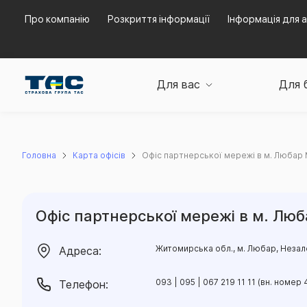
Про компанію
Розкриття інформації
Інформація для а
Для вас
Для 
Головна
Карта офісів
Офіс партнерської мережі в м. Любар
Офіс партнерської мережі в м. Лю
Житомирська обл., м. Любар, Незал
Адреса:
093 | 095 | 067 219 11 11 (вн. номер 
Телефон: