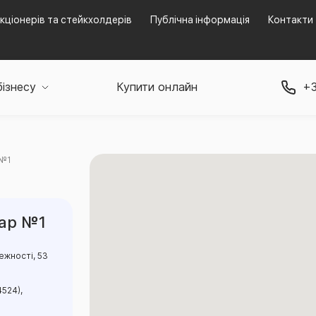
кціонерів та стейкхолдерів
Публічна інформація
Контакти
бізнесу
Купити онлайн
+3
 №1
бар №1
ежності, 53
4524),