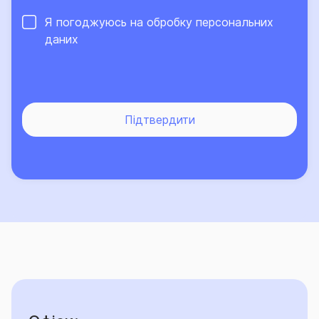
Я погоджуюсь на обробку
персональних
даних
Підтвердити