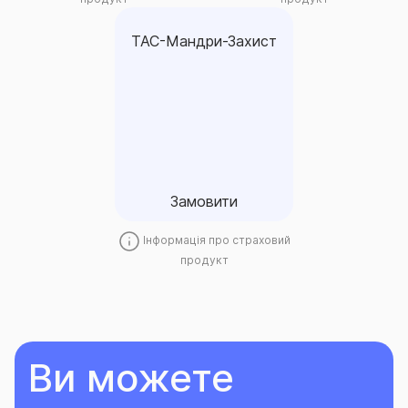
ТАС-Мандри-Захист
ТАС-Мандри-Захист
Медичне страхування для
осіб, які тимчасово
проживають на території
України
Замовити
Замовити
Інформація про страховий
продукт
Ви можете