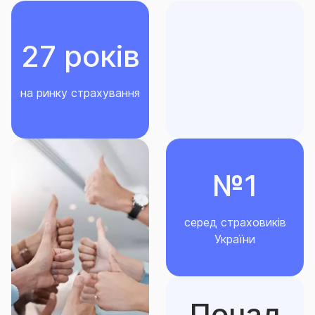
27 років
на ринку страхування
№1
серед страховиків
України
Понад