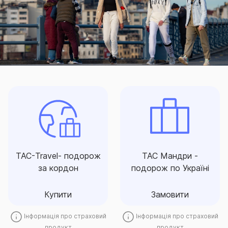
ТАС-Travel- подорож
ТАС Мандри -
за кордон
подорож по Україні
Захист на випадок розладу
Надійний страховий захист
здоров’я та інших
туристів, які подорожують
ТАС-Travel- подорож
ТАС Мандри -
негараздів під час поїздки
Україною.
за кордон
подорож по Україні
Купити
Замовити
Купити
Замовити
Інформація про страховий
Інформація про страховий
продукт
продукт