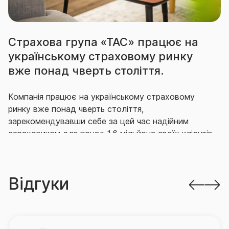
Страхова група «ТАС» працює на
українському страховому ринку
вже понад чверть століття.
Компанія працює на українському страховому
ринку вже понад чверть століття,
зарекомендувавши себе за цей час надійним
страховиком для понад 1,6 мільйона своїх клієнтів,
що гідно виконує свої зобов’язання перед ними.
Впродовж багатьох років СГ «ТАС» утримує
Відгуки
провідні позиції на ринку як за кількістю укладених
договорів страхування, так і за обсягом виплачених
за ними відшкодувань.