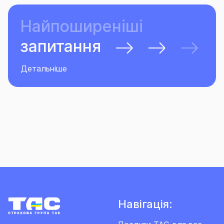
Найпоширеніші
запитання
Детальніше
Навігація: