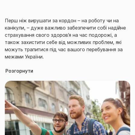
Перш ніж вирушати за кордон – на роботу чи на
канікули, – дуже важливо забезпечити собі надійне
страхування свого здоров’я на час подорожі, а
також захистити себе від можливих проблем, які
можуть трапитися під час вашого перебування за
межами України.
Розгорнути
СГ «ТАС» не тільки відшкодує витрати у разі
хвороби, але й забезпечить організацію надання
медичної допомоги. За договором ви також
можете застрахувати себе від відповідальності
перед третьою особою під час подорожі, а також
захистити своє майно, яке лишається вдома.