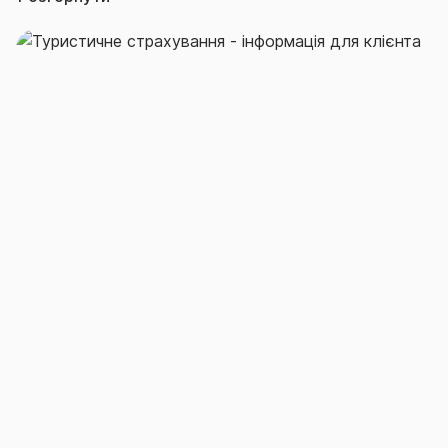
Туристичне страхування для подорожей Україною
– це рішення, яке позбавить стресу та
непередбачених фінансових витрат, а також
забезпечить цілодобову страхову підтримку в
будь-якому кінці країни.